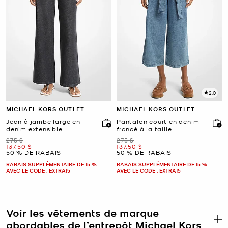
2.0
MICHAEL KORS OUTLET
MICHAEL KORS OUTLET
Jean à jambe large en
Pantalon court en denim
denim extensible
froncé à la taille
était
était
275 $
275 $
maintenant
maintenant
137.50 $
137.50 $
50 % DE RABAIS
50 % DE RABAIS
RABAIS SUPPLÉMENTAIRE DE 15 %
RABAIS SUPPLÉMENTAIRE DE 15 %
AVEC LE CODE : EXTRA15
AVEC LE CODE : EXTRA15
Voir les vêtements de marque
abordables de l’entrepôt Michael Kors
.