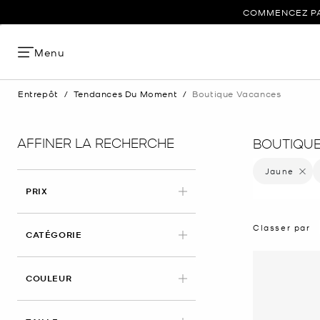
COMMENCEZ PAR
Menu
Entrepôt
/
Tendances Du Moment
/
Boutique Vacances
AFFINER LA RECHERCHE
BOUTIQU
Jaune
Supprim
PRIX
Classer par
CATÉGORIE
APPLIED
COULEUR