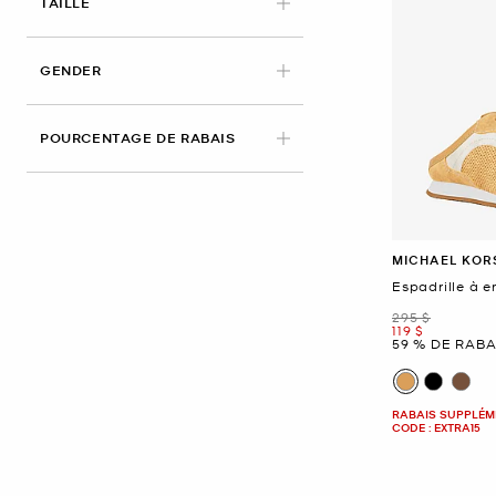
APPLIED
TAILLE
GENDER
POURCENTAGE DE RABAIS
MICHAEL KOR
Espadrille à e
était
295 $
maintenant
119 $
59 % DE RABA
RABAIS SUPPLÉME
CODE : EXTRA15