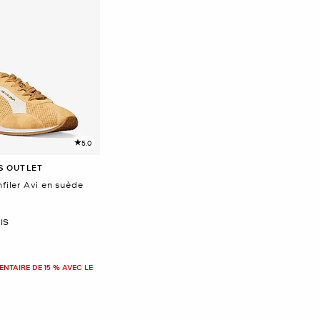
5.0
S OUTLET
nfiler Avi en suède
IS
NTAIRE DE 15 % AVEC LE