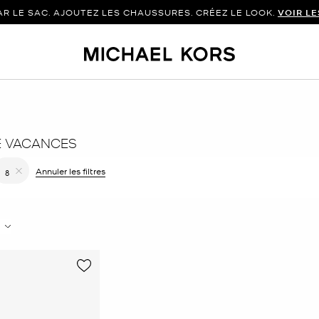
 LE SAC. AJOUTEZ LES CHAUSSURES. CRÉEZ LE LOOK.
VOIR L
E VACANCES
er le filtre Affiné(e) par Couleur : Jaune
Annuler les filtres
8
Supprimer le filtre Affiné(e) par Taille : 8