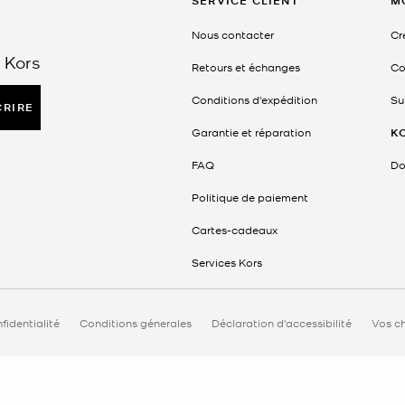
SERVICE CLIENT
M
Nous contacter
Cr
 Kors
Retours et échanges
Co
Conditions d'expédition
Su
CRIRE
Garantie et réparation
K
FAQ
Do
Politique de paiement
Cartes-cadeaux
Services Kors
fidentialité
Conditions génerales
Déclaration d'accessibilité
Vos ch