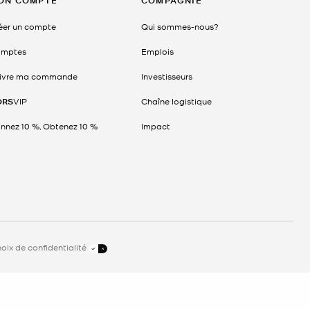
ON COMPTE
COMPAGNIE
éer un compte
Qui sommes-nous?
mptes
Emplois
ivre ma commande
Investisseurs
ORS
VIP
Chaîne logistique
nnez 10 %, Obtenez 10 %
Impact
oix de confidentialité