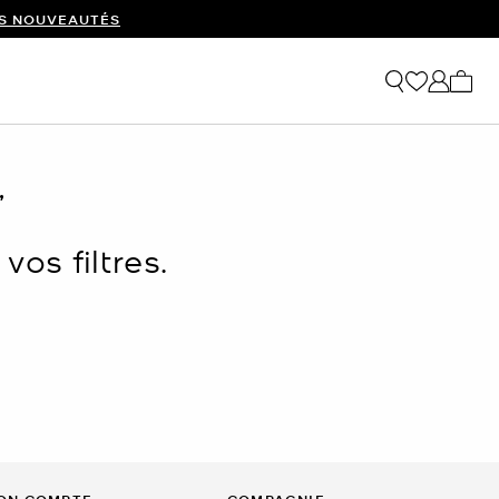
ES NOUVEAUTÉS
Mon p
’
os filtres.