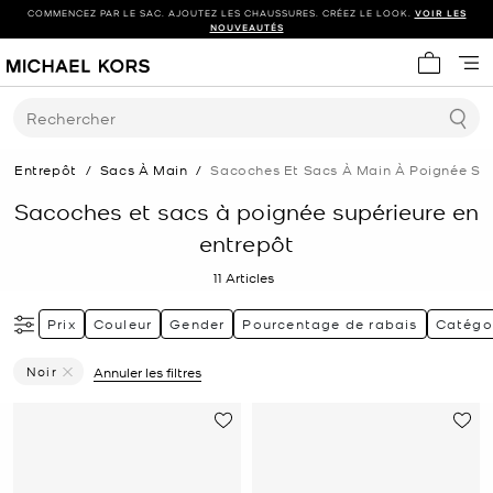
COMMENCEZ PAR LE SAC. AJOUTEZ LES CHAUSSURES. CRÉEZ LE LOOK.
VOIR LES
NOUVEAUTÉS
Mon panie
Rechercher
Entrepôt
/
Sacs À Main
/
Sacoches Et Sacs À Main À Poignée Sup
Sacoches et sacs à poignée supérieure en
entrepôt
11
Articles
Prix
Couleur
Gender
Pourcentage de rabais
Catégo
Noir
Annuler les filtres
Supprimer Le Filtre Affiné(e) Par Couleur : Noir