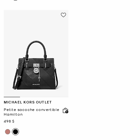
MICHAEL KORS OUTLET
Petite sacoche convertible
Hamilton
maintenant
498 $