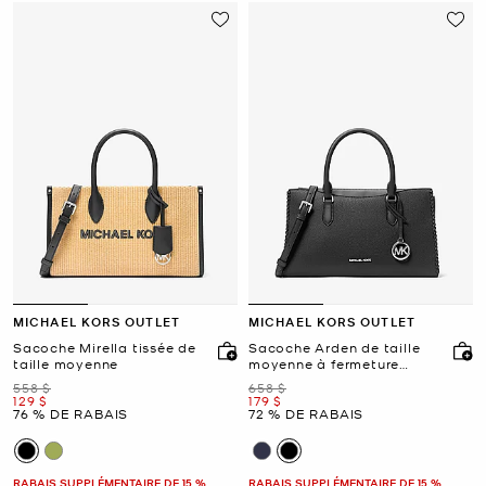
MICHAEL KORS OUTLET
MICHAEL KORS OUTLET
Sacoche Mirella tissée de
Sacoche Arden de taille
taille moyenne
moyenne à fermeture
éclair sur le dessus
était
était
558 $
658 $
maintenant
maintenant
129 $
179 $
76 % DE RABAIS
72 % DE RABAIS
RABAIS SUPPLÉMENTAIRE DE 15 %
RABAIS SUPPLÉMENTAIRE DE 15 %