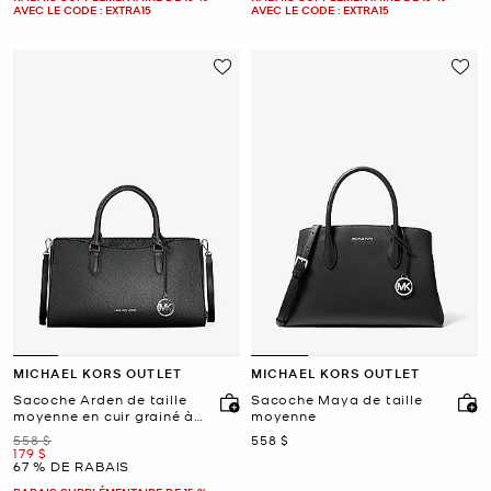
AVEC LE CODE : EXTRA15
AVEC LE CODE : EXTRA15
MICHAEL KORS OUTLET
MICHAEL KORS OUTLET
Sacoche Arden de taille
Sacoche Maya de taille
moyenne en cuir grainé à
moyenne
logo Signature et à
était
maintenant
558 $
558 $
fermeture éclair sur le
maintenant
179 $
dessus
67 % DE RABAIS