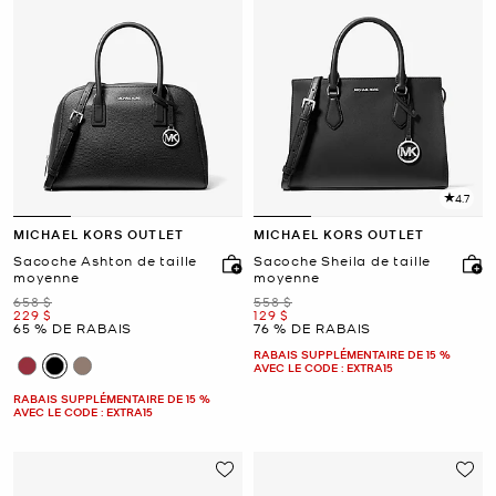
4.7
MICHAEL KORS OUTLET
MICHAEL KORS OUTLET
Sacoche Ashton de taille
Sacoche Sheila de taille
moyenne
moyenne
était
était
658 $
558 $
maintenant
maintenant
229 $
129 $
65 % DE RABAIS
76 % DE RABAIS
RABAIS SUPPLÉMENTAIRE DE 15 %
AVEC LE CODE : EXTRA15
RABAIS SUPPLÉMENTAIRE DE 15 %
AVEC LE CODE : EXTRA15