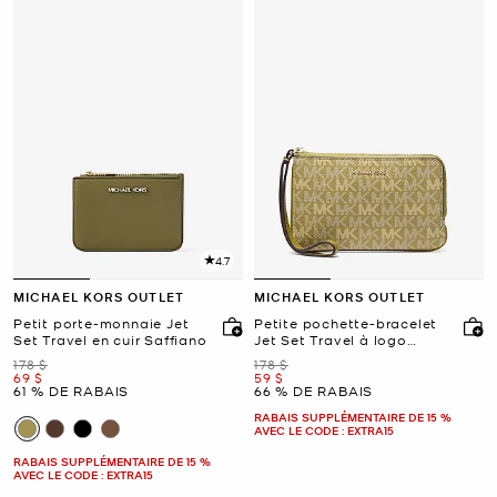
4.7
MICHAEL KORS OUTLET
MICHAEL KORS OUTLET
Petit porte-monnaie Jet
Petite pochette-bracelet
Set Travel en cuir Saffiano
Jet Set Travel à logo
Signature
était
était
178 $
178 $
maintenant
maintenant
69 $
59 $
61 % DE RABAIS
66 % DE RABAIS
RABAIS SUPPLÉMENTAIRE DE 15 %
AVEC LE CODE : EXTRA15
RABAIS SUPPLÉMENTAIRE DE 15 %
AVEC LE CODE : EXTRA15