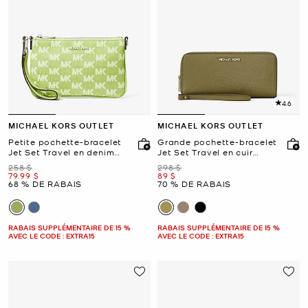
4.6
MICHAEL KORS OUTLET
MICHAEL KORS OUTLET
Petite pochette-bracelet
Grande pochette-bracelet
Jet Set Travel en denim
Jet Set Travel en cuir
jacquard à logo
grainé
était
était
258 $
298 $
maintenant
maintenant
79.99 $
89 $
68 % DE RABAIS
70 % DE RABAIS
RABAIS SUPPLÉMENTAIRE DE 15 %
RABAIS SUPPLÉMENTAIRE DE 15 %
AVEC LE CODE : EXTRA15
AVEC LE CODE : EXTRA15