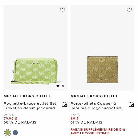
5.0
MICHAEL KORS OUTLET
MICHAEL KORS OUTLET
Pochette-bracelet Jet Set
Porte-billets Cooper à
Travel en denim jacquard
imprimé à logo Signature
à logo pour téléphone
était
était
258 $
178 $
intelligent
maintenant
maintenant
79.99 $
69 $
68 % DE RABAIS
61 % DE RABAIS
RABAIS SUPPLÉMENTAIRE DE 15 %
AVEC LE CODE : EXTRA15