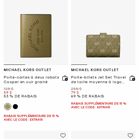
MICHAEL KORS OUTLET
MICHAEL KORS OUTLET
Porte-cartes à deux rabats
Porte-billets Jet Set Travel
Cooper en cuir grainé
de taille moyenne à logo
Signature
était
était
128 $
258 $
maintenant
maintenant
59 $
79 $
53 % DE RABAIS
69 % DE RABAIS
RABAIS SUPPLÉMENTAIRE DE 15 %
AVEC LE CODE : EXTRA15
RABAIS SUPPLÉMENTAIRE DE 15 %
AVEC LE CODE : EXTRA15