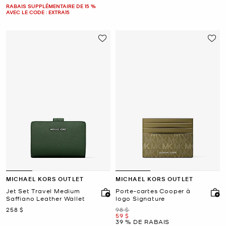
RABAIS SUPPLÉMENTAIRE DE 15 %
AVEC LE CODE : EXTRA15
MICHAEL KORS OUTLET
MICHAEL KORS OUTLET
Jet Set Travel Medium
Porte-cartes Cooper à
Saffiano Leather Wallet
logo Signature
maintenant
était
258 $
98 $
maintenant
59 $
39 % DE RABAIS