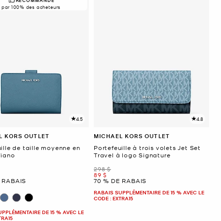
par 100% des acheteurs
4.5
4.8
L KORS OUTLET
MICHAEL KORS OUTLET
ille de taille moyenne en
Portefeuille à trois volets Jet Set
fiano
Travel à logo Signature
était
298 $
ant
maintenant
89 $
 RABAIS
70 % DE RABAIS
RABAIS SUPPLÉMENTAIRE DE 15 % AVEC LE
CODE : EXTRA15
UPPLÉMENTAIRE DE 15 % AVEC LE
TRA15