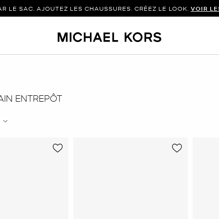
 LE SAC. AJOUTEZ LES CHAUSSURES. CRÉEZ LE LOOK.
VOIR L
AIN ENTREPÔT