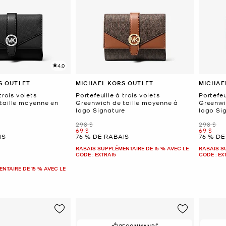
4.0
S OUTLET
MICHAEL KORS OUTLET
MICHAE
trois volets
Portefeuille à trois volets
Portefeu
taille moyenne en
Greenwich de taille moyenne à
Greenwi
logo Signature
logo Si
était
était
298 $
298 $
maintenant
mainten
69 $
69 $
IS
76 % DE RABAIS
76 % DE
RABAIS SUPPLÉMENTAIRE DE 15 % AVEC LE
RABAIS S
CODE : EXTRA15
CODE : EX
NTAIRE DE 15 % AVEC LE
RECOMMANDÉ