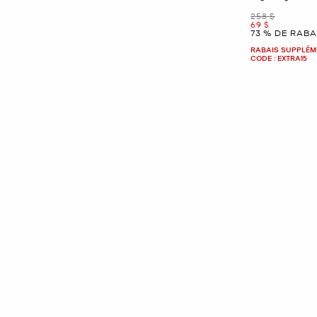
était
258 $
maintenant
69 $
73 % DE RABA
RABAIS SUPPLÉME
CODE : EXTRA15