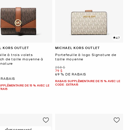
4.7
L KORS OUTLET
MICHAEL KORS OUTLET
ille à trois volets
Portefeuille à logo Signature de
ch de taille moyenne à
taille moyenne
gnature
était
258 $
maintenant
79 $
69 % DE RABAIS
ant
 RABAIS
RABAIS SUPPLÉMENTAIRE DE 15 % AVEC LE
CODE : EXTRA15
UPPLÉMENTAIRE DE 15 % AVEC LE
TRA15
RECOMMANDÉ