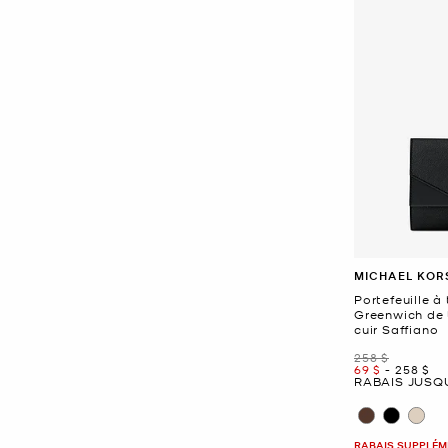
MICHAEL KOR
Portefeuille à 
Greenwich de 
cuir Saffiano
était
258 $
maintenant
to
mainten
69 $
-
258 $
RABAIS JUSQU
RABAIS SUPPLÉME