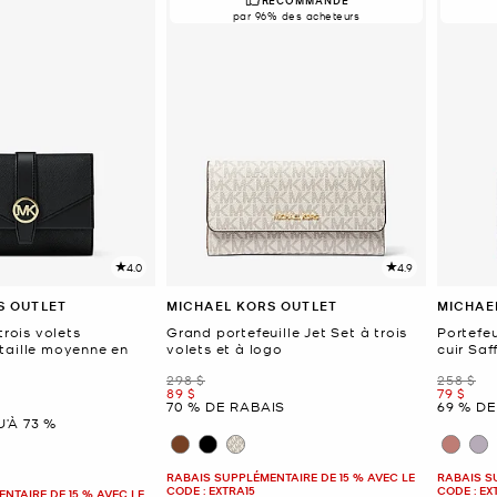
par 96% des acheteurs
4.0
4.9
S OUTLET
MICHAEL KORS OUTLET
MICHAE
trois volets
Grand portefeuille Jet Set à trois
Portefeu
taille moyenne en
volets et à logo
cuir Saf
était
était
298 $
258 $
maintenant
mainten
89 $
79 $
70 % DE RABAIS
69 % DE
ant
’À 73 %
RABAIS SUPPLÉMENTAIRE DE 15 % AVEC LE
RABAIS S
CODE : EXTRA15
CODE : EX
NTAIRE DE 15 % AVEC LE