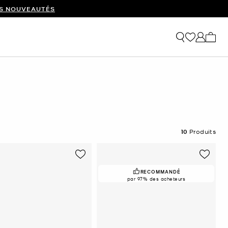
ES NOUVEAUTÉS
Mon p
10
Produits
RECOMMANDÉ
par 97% des acheteurs