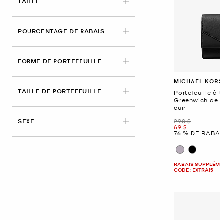
TAILLE
POURCENTAGE DE RABAIS
FORME DE PORTEFEUILLE
MICHAEL KOR
TAILLE DE PORTEFEUILLE
Portefeuille à 
Greenwich de 
cuir
était
SEXE
298 $
maintenant
69 $
76 % DE RABA
RABAIS SUPPLÉME
CODE : EXTRA15