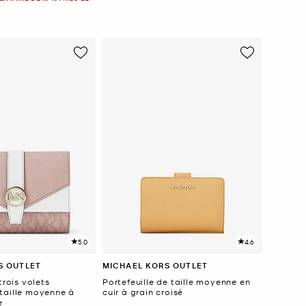
5.0
4.6
S OUTLET
MICHAEL KORS OUTLET
trois volets
Portefeuille de taille moyenne en
taille moyenne à
cuir à grain croisé
e