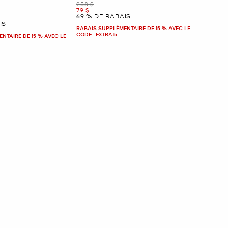
était
258 $
maintenant
79 $
69 % DE RABAIS
IS
RABAIS SUPPLÉMENTAIRE DE 15 % AVEC LE
CODE : EXTRA15
NTAIRE DE 15 % AVEC LE