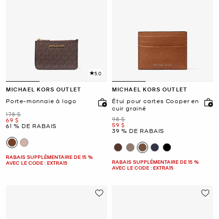
5.0
MICHAEL KORS OUTLET
MICHAEL KORS OUTLET
Porte-monnaie à logo
Étui pour cartes Cooper en
cuir grainé
était
178 $
était
98 $
maintenant
69 $
maintenant
59 $
61 % DE RABAIS
39 % DE RABAIS
RABAIS SUPPLÉMENTAIRE DE 15 %
RABAIS SUPPLÉMENTAIRE DE 15 %
AVEC LE CODE : EXTRA15
AVEC LE CODE : EXTRA15