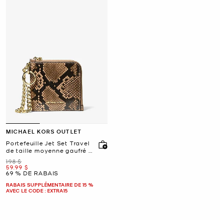
MICHAEL KORS OUTLET
Portefeuille Jet Set Travel
de taille moyenne gaufré à
motif de serpent avec
était
198 $
chaîne
maintenant
59.99 $
69 % DE RABAIS
RABAIS SUPPLÉMENTAIRE DE 15 %
AVEC LE CODE : EXTRA15