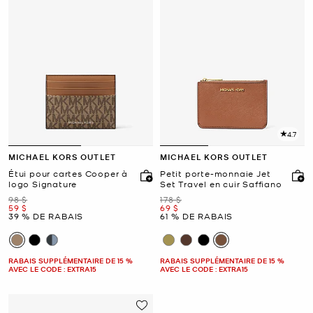
4.7
MICHAEL KORS OUTLET
MICHAEL KORS OUTLET
Étui pour cartes Cooper à
Petit porte-monnaie Jet
logo Signature
Set Travel en cuir Saffiano
était
était
98 $
178 $
maintenant
maintenant
59 $
69 $
39 % DE RABAIS
61 % DE RABAIS
RABAIS SUPPLÉMENTAIRE DE 15 %
RABAIS SUPPLÉMENTAIRE DE 15 %
AVEC LE CODE : EXTRA15
AVEC LE CODE : EXTRA15