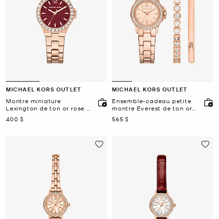
MICHAEL KORS OUTLET
MICHAEL KORS OUTLET
Montre miniature
Ensemble-cadeau petite
Lexington de ton or rose à
montre Everest de ton or
pavé
rose et bracelets à pavé
maintenant
maintenant
400 $
565 $