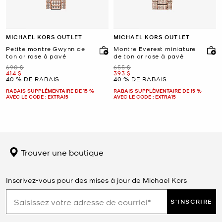
MICHAEL KORS OUTLET
MICHAEL KORS OUTLET
Petite montre Gwynn de
Montre Everest miniature
ton or rose à pavé
de ton or rose à pavé
était
était
690 $
655 $
maintenant
maintenant
414 $
393 $
40 % DE RABAIS
40 % DE RABAIS
RABAIS SUPPLÉMENTAIRE DE 15 %
RABAIS SUPPLÉMENTAIRE DE 15 %
AVEC LE CODE : EXTRA15
AVEC LE CODE : EXTRA15
Trouver une boutique
Inscrivez-vous pour des mises à jour de Michael Kors
S'INSCRIRE