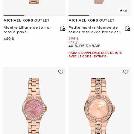
4.0
MICHAEL KORS OUTLET
MICHAEL KORS OUTLET
Montre Liliane de ton or
Petite montre Monroe de
rose à pavé
ton or rose avec bracelet
à logo
maintenant
était
440 $
295 $
maintenant
177 $
40 % DE RABAIS
RABAIS SUPPLÉMENTAIRE DE 15 %
AVEC LE CODE : EXTRA15