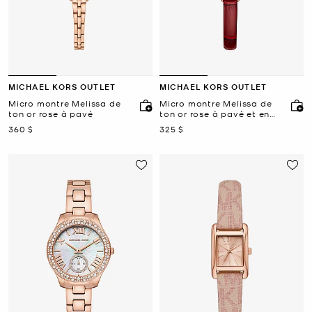
MICHAEL KORS OUTLET
MICHAEL KORS OUTLET
Micro montre Melissa de
Micro montre Melissa de
ton or rose à pavé
ton or rose à pavé et en
cuir gaufré à motif de
maintenant
maintenant
360 $
325 $
crocodile