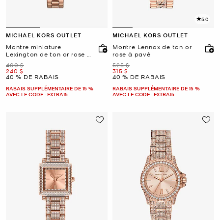
5.0
MICHAEL KORS OUTLET
MICHAEL KORS OUTLET
Montre miniature
Montre Lennox de ton or
Lexington de ton or rose à
rose à pavé
pavé
était
était
400 $
525 $
maintenant
maintenant
240 $
315 $
40 % DE RABAIS
40 % DE RABAIS
RABAIS SUPPLÉMENTAIRE DE 15 %
RABAIS SUPPLÉMENTAIRE DE 15 %
AVEC LE CODE : EXTRA15
AVEC LE CODE : EXTRA15