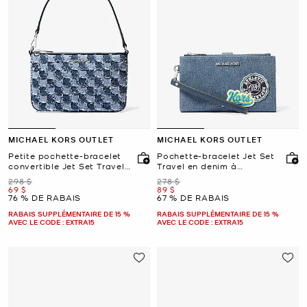
MICHAEL KORS OUTLET
MICHAEL KORS OUTLET
Petite pochette-bracelet
Pochette-bracelet Jet Set
convertible Jet Set Travel
Travel en denim à
en denim à motif
ornements
était
était
298 $
278 $
patchwork
maintenant
maintenant
69 $
89 $
76 % DE RABAIS
67 % DE RABAIS
RABAIS SUPPLÉMENTAIRE DE 15 %
RABAIS SUPPLÉMENTAIRE DE 15 %
AVEC LE CODE : EXTRA15
AVEC LE CODE : EXTRA15