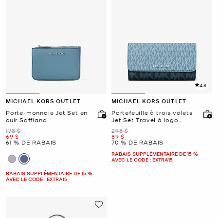
4.8
MICHAEL KORS OUTLET
MICHAEL KORS OUTLET
Porte-monnaie Jet Set en
Portefeuille à trois volets
cuir Saffiano
Jet Set Travel à logo
Signature
était
était
178 $
298 $
maintenant
maintenant
69 $
89 $
61 % DE RABAIS
70 % DE RABAIS
RABAIS SUPPLÉMENTAIRE DE 15 %
AVEC LE CODE : EXTRA15
RABAIS SUPPLÉMENTAIRE DE 15 %
AVEC LE CODE : EXTRA15