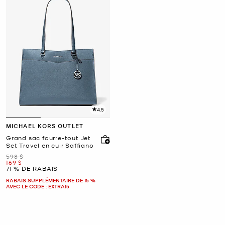
4.5
MICHAEL KORS OUTLET
Grand sac fourre-tout Jet
Set Travel en cuir Saffiano
était
598 $
maintenant
169 $
71 % DE RABAIS
RABAIS SUPPLÉMENTAIRE DE 15 %
AVEC LE CODE : EXTRA15