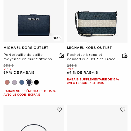
4.5
MICHAEL KORS OUTLET
MICHAEL KORS OUTLET
Portefeuille de taille
Pochette-bracelet
moyenne en cuir Saffiano
convertible Jet Set Travel
à rayures et à logo
était
était
258 $
258 $
Signature
maintenant
maintenant
79 $
79 $
69 % DE RABAIS
69 % DE RABAIS
RABAIS SUPPLÉMENTAIRE DE 15 %
AVEC LE CODE : EXTRA15
RABAIS SUPPLÉMENTAIRE DE 15 %
AVEC LE CODE : EXTRA15