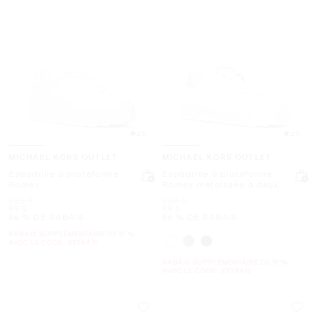
4.5
4.5
MICHAEL KORS OUTLET
MICHAEL KORS OUTLET
Espadrille à plateforme
Espadrille à plateforme
Romey
Romey métallisée à deux
tons et à logo Signature
était
était
228 $
228 $
maintenant
maintenant
99 $
99 $
56 % DE RABAIS
56 % DE RABAIS
RABAIS SUPPLÉMENTAIRE DE 15 %
AVEC LE CODE : EXTRA15
RABAIS SUPPLÉMENTAIRE DE 15 %
AVEC LE CODE : EXTRA15