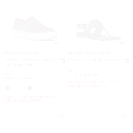
4.4
4.7
MICHAEL KORS OUTLET
MICHAEL KORS OUTLET
Espadrille à enfiler Teddi à
Sandale de plage Carmen
logo Signature
était
195 $
était
228 $
maintenant
79 $
maintenant
79 $
59 % DE RABAIS
65 % DE RABAIS
RABAIS SUPPLÉMENTAIRE DE 15 %
AVEC LE CODE : EXTRA15
RABAIS SUPPLÉMENTAIRE DE 15 %
AVEC LE CODE : EXTRA15