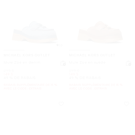
1.0
MICHAEL KORS OUTLET
MICHAEL KORS OUTLET
Mule Zoe en denim
Mule Zoe en suède
était
était
295 $
295 $
maintenant
maintenant
149 $
149 $
49 % DE RABAIS
49 % DE RABAIS
RABAIS SUPPLÉMENTAIRE DE 15 %
RABAIS SUPPLÉMENTAIRE DE 15 %
AVEC LE CODE : EXTRA15
AVEC LE CODE : EXTRA15