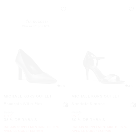
À SUCCÈS!
Classé 5* par 86%
5.0
4.5
MICHAEL KORS OUTLET
MICHAEL KORS OUTLET
Escarpin Willa Flex
Sandale Simone
était
était
195 $
198 $
maintenant
maintenant
119 $
99 $
38 % DE RABAIS
50 % DE RABAIS
RABAIS SUPPLÉMENTAIRE DE 15 %
RABAIS SUPPLÉMENTAIRE DE 15 %
AVEC LE CODE : EXTRA15
AVEC LE CODE : EXTRA15