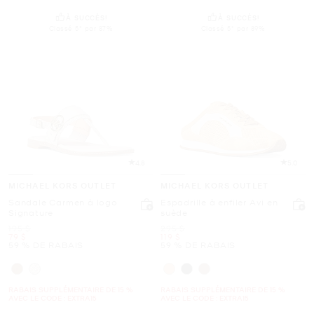
À SUCCÈS!
À SUCCÈS!
Classé 5* par 87%
Classé 5* par 89%
4.8
5.0
MICHAEL KORS OUTLET
MICHAEL KORS OUTLET
Sandale Carmen à logo
Espadrille à enfiler Avi en
Signature
suède
était
était
195 $
295 $
maintenant
maintenant
79 $
119 $
59 % DE RABAIS
59 % DE RABAIS
RABAIS SUPPLÉMENTAIRE DE 15 %
RABAIS SUPPLÉMENTAIRE DE 15 %
AVEC LE CODE : EXTRA15
AVEC LE CODE : EXTRA15