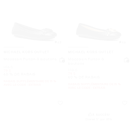
4.5
4.6
MICHAEL KORS OUTLET
MICHAEL KORS OUTLET
Mocassin Fulton à boutons
Moccasin Fulton à
boutons
était
198 $
était
198 $
maintenant
79 $
maintenant
79 $
60 % DE RABAIS
60 % DE RABAIS
RABAIS SUPPLÉMENTAIRE DE 15 %
RABAIS SUPPLÉMENTAIRE DE 15 %
AVEC LE CODE : EXTRA15
AVEC LE CODE : EXTRA15
À SUCCÈS!
Classé 5* par 85%