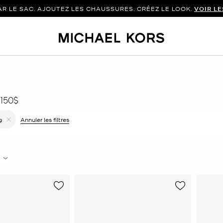
 LE SAC. AJOUTEZ LES CHAUSSURES. CRÉEZ LE LOOK.
VOIR L
150$
r le filtre Affiné(e) par Couleur : Brun
Annuler les filtres
9
Supprimer le filtre Affiné(e) par Taille : 9