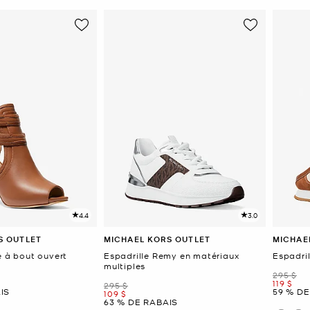
4.4
3.0
S OUTLET
MICHAEL KORS OUTLET
MICHAE
e à bout ouvert
Espadrille Remy en matériaux
Espadril
multiples
était
295 $
mainten
119 $
était
295 $
IS
59 % DE
maintenant
109 $
63 % DE RABAIS