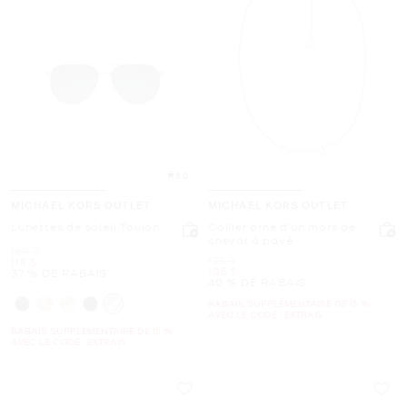
5.0
MICHAEL KORS OUTLET
MICHAEL KORS OUTLET
Lunettes de soleil Toulon
Collier orné d’un mors de
cheval à pavé
était
189 $
était
175 $
maintenant
119 $
maintenant
105 $
37 % DE RABAIS
40 % DE RABAIS
RABAIS SUPPLÉMENTAIRE DE 15 %
AVEC LE CODE : EXTRA15
RABAIS SUPPLÉMENTAIRE DE 15 %
AVEC LE CODE : EXTRA15