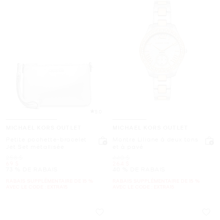
5.0
MICHAEL KORS OUTLET
MICHAEL KORS OUTLET
Petite pochette-bracelet
Montre Liliane à deux tons
Jet Set métallisée
et à pavé
était
était
258 $
440 $
maintenant
maintenant
69 $
264 $
73 % DE RABAIS
40 % DE RABAIS
RABAIS SUPPLÉMENTAIRE DE 15 %
RABAIS SUPPLÉMENTAIRE DE 15 %
AVEC LE CODE : EXTRA15
AVEC LE CODE : EXTRA15