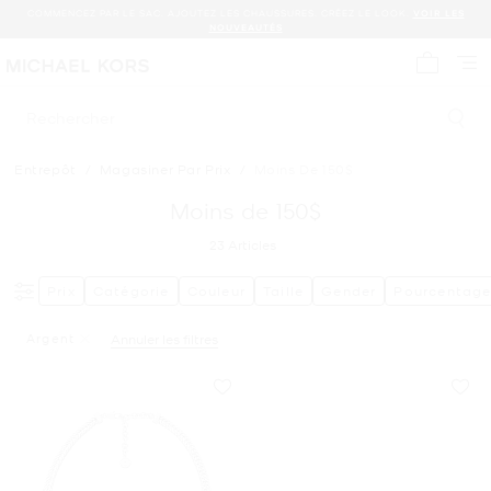
COMMENCEZ PAR LE SAC. AJOUTEZ LES CHAUSSURES. CRÉEZ LE LOOK.
VOIR LES
NOUVEAUTÉS
Mon panie
Rechercher
Entrepôt
/
Magasiner Par Prix
/
Moins De 150$
Moins de 150$
23
Articles
Prix
Catégorie
Couleur
Taille
Gender
Pourcentage
Argent
Annuler les filtres
Supprimer Le Filtre Affiné(e) Par Couleur : Argent