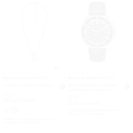
5.0
MICHAEL KORS OUTLET
MICHAEL KORS OUTLET
Collier à cadenas à pavé
Montre Everest argentée
surdimensionnée en cuir
était
205 $
était
440 $
maintenant
123 $
maintenant
264 $
40 % DE RABAIS
40 % DE RABAIS
RABAIS SUPPLÉMENTAIRE DE 15 %
AVEC LE CODE : EXTRA15
RABAIS SUPPLÉMENTAIRE DE 15 %
AVEC LE CODE : EXTRA15