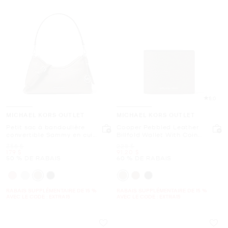
5.0
MICHAEL KORS OUTLET
MICHAEL KORS OUTLET
Petit sac à bandoulière
Cooper Pebbled Leather
convertible Sammy en cuir
Billfold Wallet With Coin
grainé
Pouch
était
était
358 $
228 $
maintenant
maintenant
179 $
91.20 $
50 % DE RABAIS
60 % DE RABAIS
RABAIS SUPPLÉMENTAIRE DE 15 %
RABAIS SUPPLÉMENTAIRE DE 15 %
AVEC LE CODE : EXTRA15
AVEC LE CODE : EXTRA15