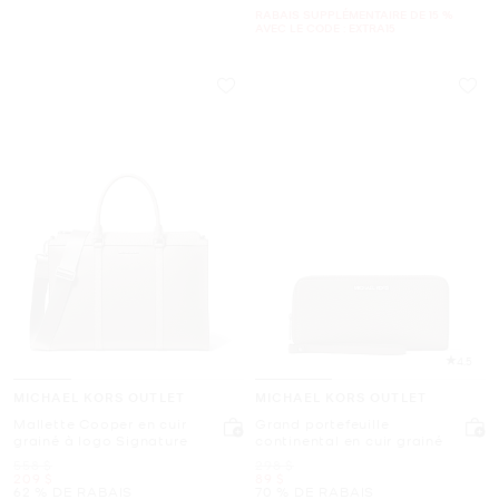
RABAIS SUPPLÉMENTAIRE DE 15 %
AVEC LE CODE : EXTRA15
4.5
MICHAEL KORS OUTLET
MICHAEL KORS OUTLET
Mallette Cooper en cuir
Grand portefeuille
grainé à logo Signature
continental en cuir grainé
était
était
558 $
298 $
maintenant
maintenant
209 $
89 $
62 % DE RABAIS
70 % DE RABAIS