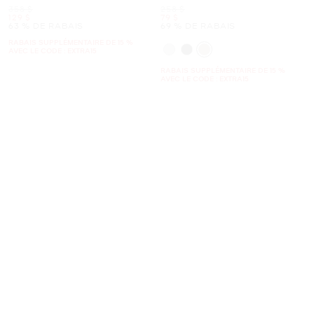
Signature
était
était
358 $
258 $
maintenant
maintenant
129 $
79 $
63 % DE RABAIS
69 % DE RABAIS
RABAIS SUPPLÉMENTAIRE DE 15 %
AVEC LE CODE : EXTRA15
RABAIS SUPPLÉMENTAIRE DE 15 %
AVEC LE CODE : EXTRA15