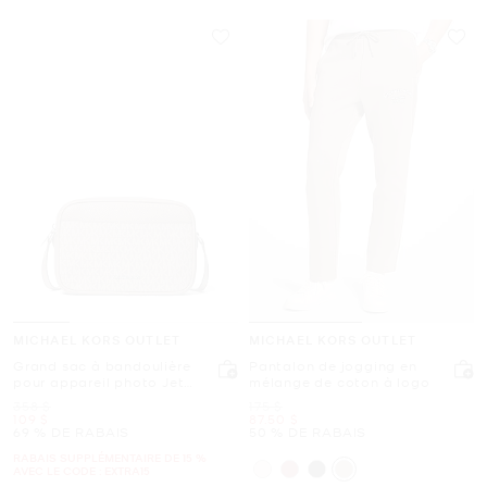
MICHAEL KORS OUTLET
MICHAEL KORS OUTLET
Grand sac à bandoulière
Pantalon de jogging en
pour appareil photo Jet
mélange de coton à logo
Set Travel à logo
était
était
358 $
175 $
Signature
maintenant
maintenant
109 $
87.50 $
69 % DE RABAIS
50 % DE RABAIS
RABAIS SUPPLÉMENTAIRE DE 15 %
AVEC LE CODE : EXTRA15