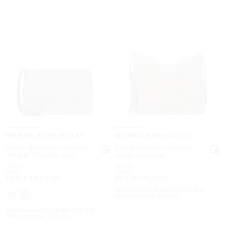
MICHAEL KORS OUTLET
MICHAEL KORS OUTLET
Petite pochette-bracelet
Sac messager Nayla de
Jet Set Travel à logo
taille moyenne
Signature
était
était
178 $
498 $
maintenant
maintenant
59 $
139 $
66 % DE RABAIS
72 % DE RABAIS
RABAIS SUPPLÉMENTAIRE DE 15 %
AVEC LE CODE : EXTRA15
RABAIS SUPPLÉMENTAIRE DE 15 %
AVEC LE CODE : EXTRA15