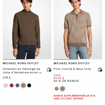
MICHAEL KORS OUTLET
MICHAEL KORS OUTLET
Chandail en mélange de
Polo tricoté à deux tons
laine à fermeture éclair un
était
175 $
quart
maintenant
278 $
maintenant
87.50 $
50 % DE RABAIS
RABAIS SUPPLÉMENTAIRE DE 15 %
AVEC LE CODE : EXTRA15