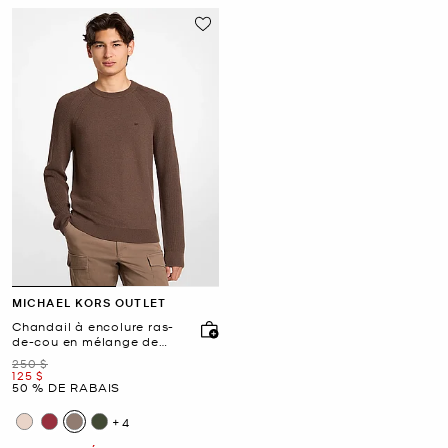
MICHAEL KORS OUTLET
Chandail à encolure ras-
de-cou en mélange de
laine
était
250 $
maintenant
125 $
50 % DE RABAIS
+4