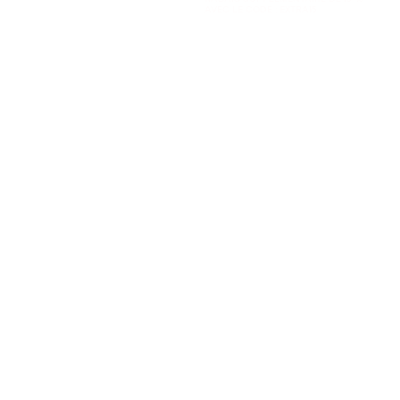
AVEC LE CODE : EXTRA15