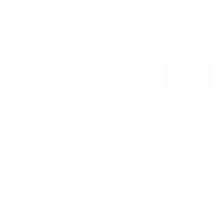
Trouver une boutique
Inscrivez-vous pour des mises à jour de Michael Kors
S'INSCRIRE
SERVICE CLIENT
MON COMPTE
COMPAGNIE
©2026 Michael Kors