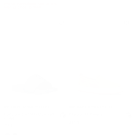
RABAIS SUPPLÉMENTAIRE DE 15 %
AVEC LE CODE : EXTRA15
MICHAEL KORS OUTLET
MICHAEL KORS OUTLET
Sandale à enfiler Dawson
Espadrille Emory
KORS
maintenant
225 $
maintenant
178 $