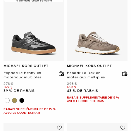
15 achetés cette semaine
MICHAEL KORS OUTLET
MICHAEL KORS OUTLET
Espadrille Benny en
Espadrille Dax en
matériaux multiples
matériaux multiples
était
était
278 $
298 $
maintenant
maintenant
169 $
169 $
39 % DE RABAIS
43 % DE RABAIS
RABAIS SUPPLÉMENTAIRE DE 15 %
AVEC LE CODE : EXTRA15
RABAIS SUPPLÉMENTAIRE DE 15 %
AVEC LE CODE : EXTRA15