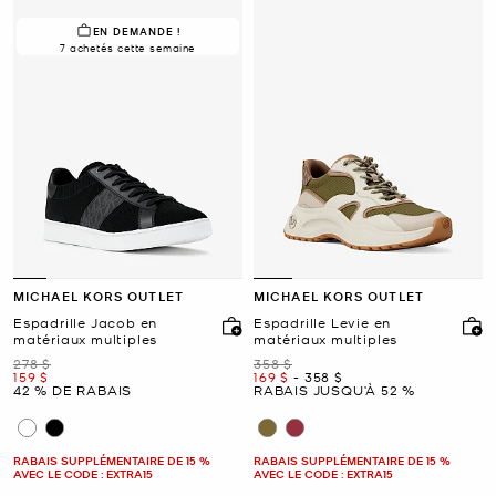
EN DEMANDE !
7 achetés cette semaine
MICHAEL KORS OUTLET
MICHAEL KORS OUTLET
Espadrille Jacob en
Espadrille Levie en
matériaux multiples
matériaux multiples
était
était
278 $
358 $
maintenant
maintenant
to
maintenant
159 $
169 $
-
358 $
42 % DE RABAIS
RABAIS JUSQU’À 52 %
RABAIS SUPPLÉMENTAIRE DE 15 %
RABAIS SUPPLÉMENTAIRE DE 15 %
AVEC LE CODE : EXTRA15
AVEC LE CODE : EXTRA15