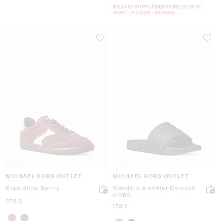
RABAIS SUPPLÉMENTAIRE DE 15 %
AVEC LE CODE : EXTRA15
MICHAEL KORS OUTLET
MICHAEL KORS OUTLET
Espadrille Benny
Sandale à enfiler Dawson
KORS
maintenant
278 $
maintenant
178 $