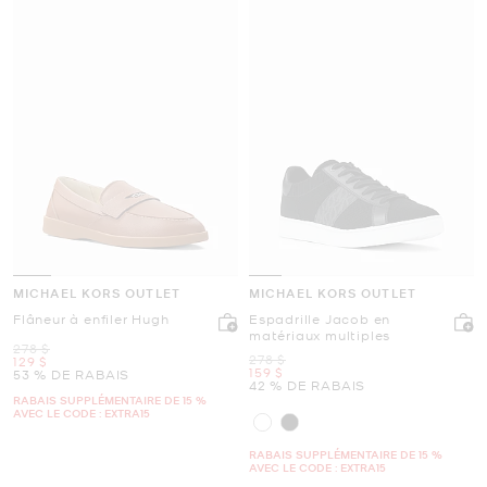
MICHAEL KORS OUTLET
MICHAEL KORS OUTLET
Flâneur à enfiler Hugh
Espadrille Jacob en
matériaux multiples
était
278 $
était
278 $
maintenant
129 $
maintenant
159 $
53 % DE RABAIS
42 % DE RABAIS
RABAIS SUPPLÉMENTAIRE DE 15 %
AVEC LE CODE : EXTRA15
RABAIS SUPPLÉMENTAIRE DE 15 %
AVEC LE CODE : EXTRA15