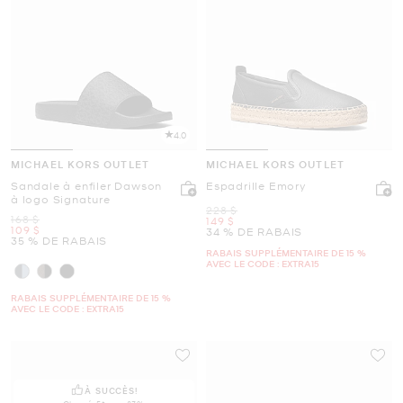
4.0
MICHAEL KORS OUTLET
MICHAEL KORS OUTLET
Sandale à enfiler Dawson
Espadrille Emory
à logo Signature
était
228 $
était
168 $
maintenant
149 $
maintenant
109 $
34 % DE RABAIS
35 % DE RABAIS
RABAIS SUPPLÉMENTAIRE DE 15 %
AVEC LE CODE : EXTRA15
RABAIS SUPPLÉMENTAIRE DE 15 %
AVEC LE CODE : EXTRA15
À SUCCÈS!