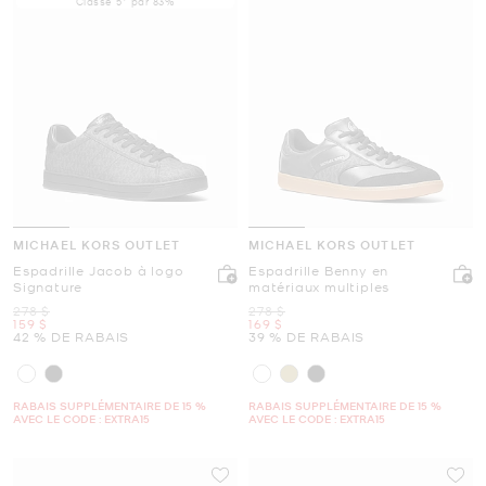
Classé 5* par 83%
MICHAEL KORS OUTLET
MICHAEL KORS OUTLET
Espadrille Jacob à logo
Espadrille Benny en
Signature
matériaux multiples
était
était
278 $
278 $
maintenant
maintenant
159 $
169 $
42 % DE RABAIS
39 % DE RABAIS
RABAIS SUPPLÉMENTAIRE DE 15 %
RABAIS SUPPLÉMENTAIRE DE 15 %
AVEC LE CODE : EXTRA15
AVEC LE CODE : EXTRA15