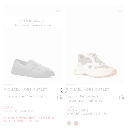
EN DEMANDE !
16 achetés cette semaine
MICHAEL KORS OUTLET
MICHAEL KORS OUTLET
Flâneur à enfiler Hugh
Espadrille Levie en
matériaux multiples
était
278 $
était
358 $
maintenant
129 $
maintenant
to
maintenant
169 $
-
358 $
53 % DE RABAIS
RABAIS JUSQU’À 52 %
RABAIS SUPPLÉMENTAIRE DE 15 %
AVEC LE CODE : EXTRA15