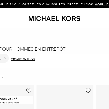
 LE SAC. AJOUTEZ LES CHAUSSURES. CRÉEZ LE LOOK.
VOIR L
 POUR HOMMES EN ENTREPÔT
Annuler les filtres
ue
 filtre Affiné(e) par Taille : Taille unique
ECOMMANDÉ
% des acheteurs