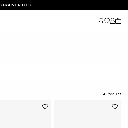
ES NOUVEAUTÉS
Mon p
4
Produits