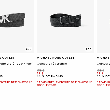
4.4
5.0
S OUTLET
MICHAEL KORS OUTLET
MICHAE
einture à logo 4-en-1
Ceinture réversible
Ceintur
était
était
178 $
178 $
maintenant
mainten
59 $
59 $
IS
66 % DE RABAIS
66 % DE
NTAIRE DE 15 % AVEC LE
RABAIS SUPPLÉMENTAIRE DE 15 % AVEC LE
RABAIS S
CODE : EXTRA15
CODE : EX