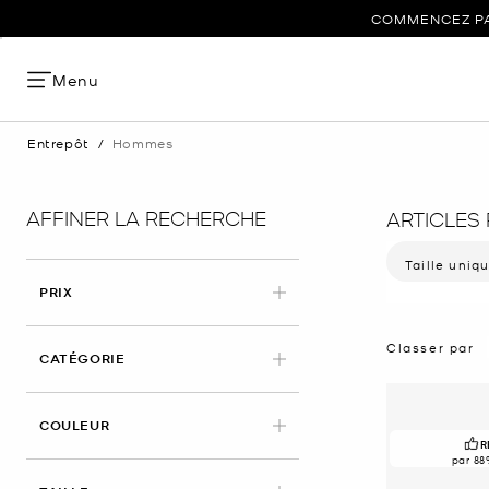
COMMENCEZ PAR
Menu
Entrepôt
/
Hommes
AFFINER LA RECHERCHE
ARTICLES
Taille uniq
Supprimer le
PRIX
Classer par
CATÉGORIE
COULEUR
R
par 88