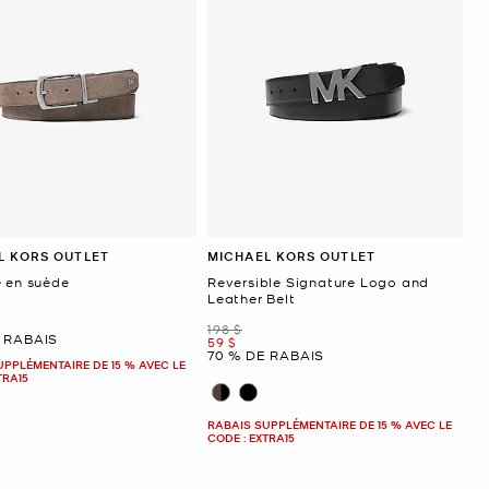
L KORS OUTLET
MICHAEL KORS OUTLET
e en suède
Reversible Signature Logo and
Leather Belt
ant
était
198 $
 RABAIS
maintenant
59 $
70 % DE RABAIS
UPPLÉMENTAIRE DE 15 % AVEC LE
TRA15
RABAIS SUPPLÉMENTAIRE DE 15 % AVEC LE
CODE : EXTRA15