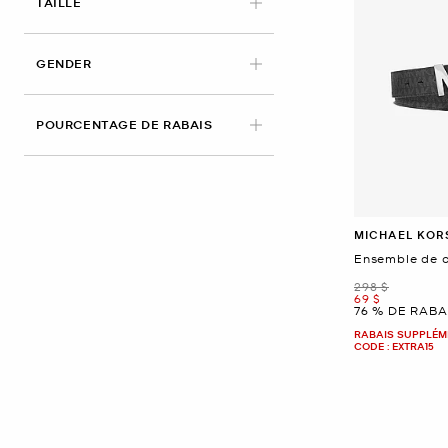
APPLIED
TAILLE
GENDER
POURCENTAGE DE RABAIS
MICHAEL KOR
Ensemble de c
était
298 $
maintenant
69 $
76 % DE RABA
RABAIS SUPPLÉME
CODE : EXTRA15