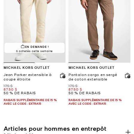
EN DEMANDE !
6 achetés cette semaine
MICHAEL KORS OUTLET
MICHAEL KORS OUTLET
Jean Parker extensible à
Pantalon cargo en sergé
coupe étroite
de coton extensible
était
était
175 $
175 $
maintenant
maintenant
87.50 $
87.50 $
50 % DE RABAIS
50 % DE RABAIS
RABAIS SUPPLÉMENTAIRE DE 15 %
RABAIS SUPPLÉMENTAIRE DE 15 %
AVEC LE CODE : EXTRA15
AVEC LE CODE : EXTRA15
Articles pour hommes en entrepôt