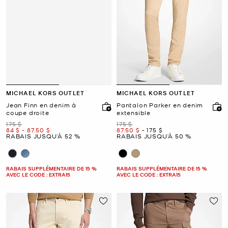
MICHAEL KORS OUTLET
MICHAEL KORS OUTLET
Jean Finn en denim à
Pantalon Parker en denim
coupe droite
extensible
était
était
175 $
175 $
maintenant
to
maintenant
maintenant
to
maintenant
84 $
-
87.50 $
87.50 $
-
175 $
RABAIS JUSQU’À 52 %
RABAIS JUSQU’À 50 %
RABAIS SUPPLÉMENTAIRE DE 15 %
RABAIS SUPPLÉMENTAIRE DE 15 %
AVEC LE CODE : EXTRA15
AVEC LE CODE : EXTRA15