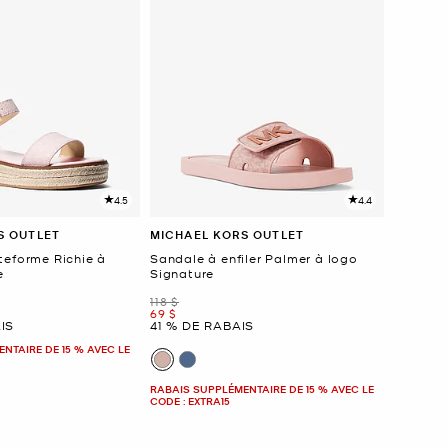
4.5
4.4
S OUTLET
MICHAEL KORS OUTLET
teforme Richie à
Sandale à enfiler Palmer à logo
e
Signature
était
118 $
maintenant
69 $
IS
41 % DE RABAIS
NTAIRE DE 15 % AVEC LE
RABAIS SUPPLÉMENTAIRE DE 15 % AVEC LE
CODE : EXTRA15