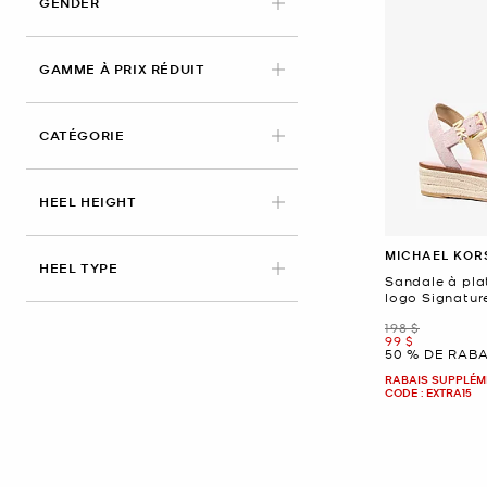
GENDER
GAMME À PRIX RÉDUIT
CATÉGORIE
HEEL HEIGHT
MICHAEL KOR
HEEL TYPE
Sandale à pla
logo Signatur
était
198 $
maintenant
99 $
50 % DE RABA
RABAIS SUPPLÉME
CODE : EXTRA15