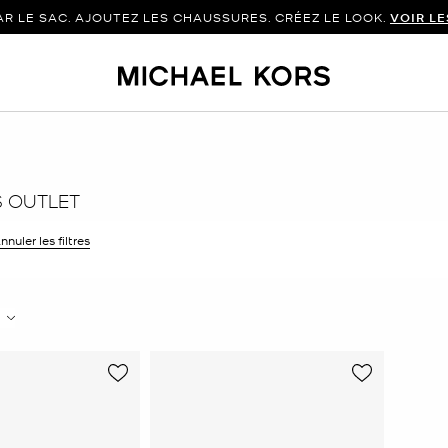
 LE SAC. AJOUTEZ LES CHAUSSURES. CRÉEZ LE LOOK.
VOIR L
 OUTLET
r le filtre Affiné(e) par Couleur : Rose
nnuler les filtres