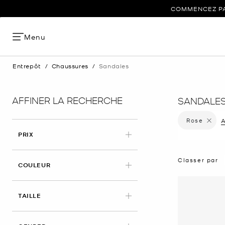
COMMENCEZ PAR
Menu
Entrepôt
/
Chaussures
/
Sandales
AFFINER LA RECHERCHE
SANDALES
Rose
Supprime
A
PRIX
Classer par
APPLIED
COULEUR
TAILLE