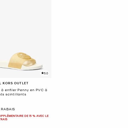
5.0
L KORS OUTLET
 à enfiler Penny en PVC à
s scintillants
ant
 RABAIS
UPPLÉMENTAIRE DE 15 % AVEC LE
TRA15