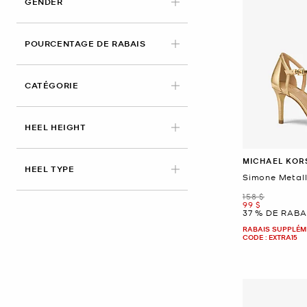
GENDER
POURCENTAGE DE RABAIS
CATÉGORIE
HEEL HEIGHT
MICHAEL KOR
HEEL TYPE
Simone Metall
était
158 $
maintenant
99 $
37 % DE RABA
RABAIS SUPPLÉME
CODE : EXTRA15