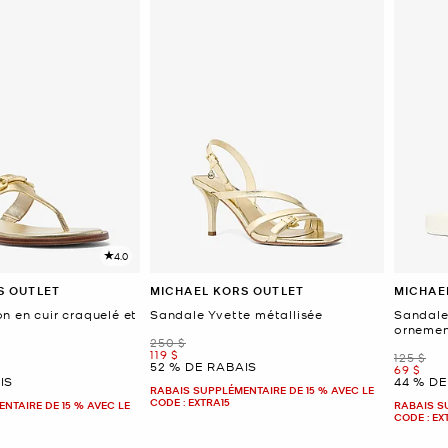
4.0
S OUTLET
MICHAEL KORS OUTLET
MICHAE
n en cuir craquelé et
Sandale Yvette métallisée
Sandale
ornement
était
250 $
maintenant
119 $
était
125 $
52 % DE RABAIS
mainten
69 $
IS
44 % DE
RABAIS SUPPLÉMENTAIRE DE 15 % AVEC LE
CODE : EXTRA15
NTAIRE DE 15 % AVEC LE
RABAIS S
CODE : EX