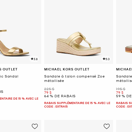
3.8
5.0
S OUTLET
MICHAEL KORS OUTLET
MICHAE
ic Sandal
Sandale à talon compensé Zoe
Sandale 
métallisée
métallis
était
était
225 $
195 $
IS
maintenant
mainten
79 $
79 $
64 % DE RABAIS
59 % DE
NTAIRE DE 15 % AVEC LE
RABAIS SUPPLÉMENTAIRE DE 15 % AVEC LE
RABAIS S
CODE : EXTRA15
CODE : EX