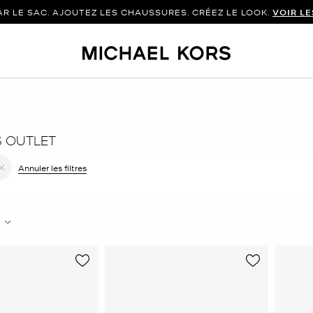
 LE SAC. AJOUTEZ LES CHAUSSURES. CRÉEZ LE LOOK.
VOIR L
 OUTLET
 le filtre Affiné(e) par Couleur : Or
Annuler les filtres
pprimer le filtre Affiné(e) par Taille : 5