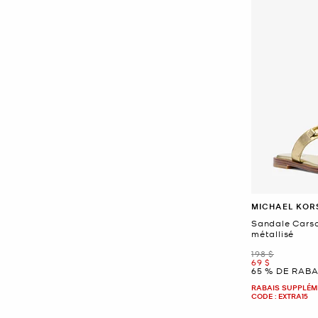
MICHAEL KOR
Sandale Carso
métallisé
était
198 $
maintenant
69 $
65 % DE RABA
RABAIS SUPPLÉME
CODE : EXTRA15