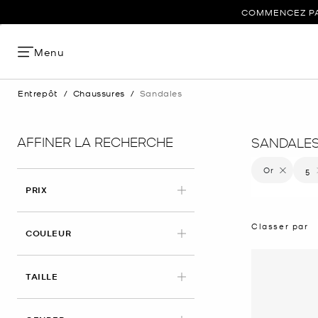
COMMENCEZ PAR
Menu
Entrepôt
/
Chaussures
/
Sandales
AFFINER LA RECHERCHE
SANDALES
Or
Supprimer
5
Su
PRIX
Classer par
APPLIED
COULEUR
APPLIED
TAILLE