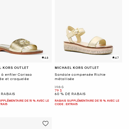
4.8
4.7
L KORS OUTLET
MICHAEL KORS OUTLET
à enfiler Carissa
Sandale compensée Richie
ée et craquelée
métallisée
était
198 $
ant
maintenant
79 $
 RABAIS
60 % DE RABAIS
UPPLÉMENTAIRE DE 15 % AVEC LE
RABAIS SUPPLÉMENTAIRE DE 15 % AVEC LE
TRA15
CODE : EXTRA15