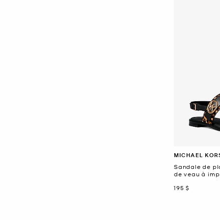
MICHAEL KOR
Sandale de pl
de veau à im
maintenant
195 $