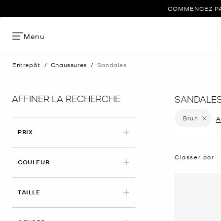
COMMENCEZ PAR
Menu
Entrepôt
/
Chaussures
/
Sandales
AFFINER LA RECHERCHE
SANDALES
Brun
Supprime
A
PRIX
Classer par
APPLIED
COULEUR
TAILLE