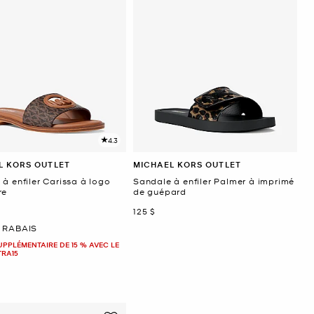
4.3
L KORS OUTLET
MICHAEL KORS OUTLET
à enfiler Carissa à logo
Sandale à enfiler Palmer à imprimé
re
de guépard
maintenant
125 $
ant
 RABAIS
UPPLÉMENTAIRE DE 15 % AVEC LE
TRA15