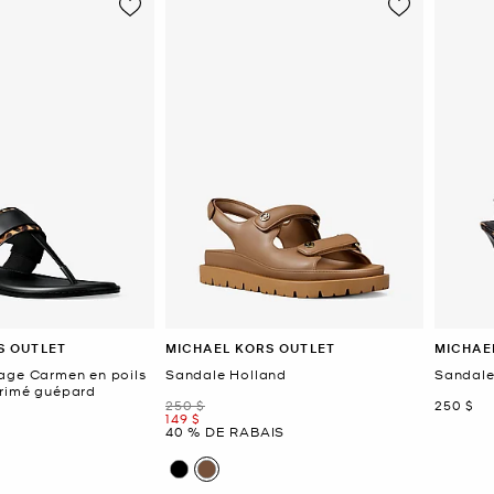
S OUTLET
MICHAEL KORS OUTLET
MICHAE
age Carmen en poils
Sandale Holland
Sandale
primé guépard
était
mainten
250 $
250 $
maintenant
149 $
40 % DE RABAIS