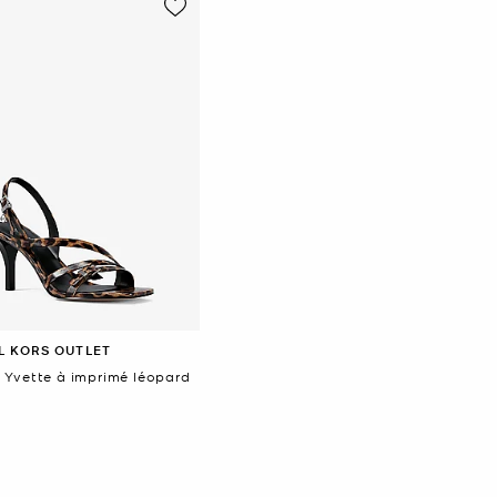
L KORS OUTLET
 Yvette à imprimé léopard
ant