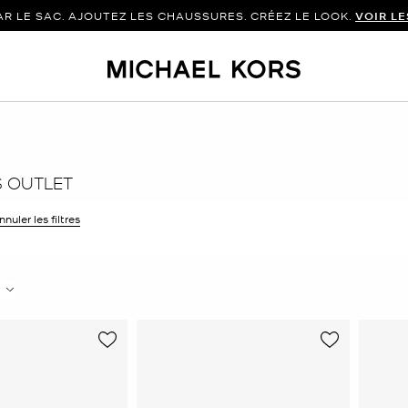
 LE SAC. AJOUTEZ LES CHAUSSURES. CRÉEZ LE LOOK.
VOIR L
 OUTLET
r le filtre Affiné(e) par Couleur : Brun
nnuler les filtres