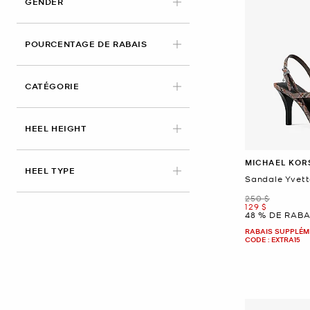
GENDER
POURCENTAGE DE RABAIS
CATÉGORIE
HEEL HEIGHT
MICHAEL KOR
HEEL TYPE
Sandale Yvett
était
250 $
maintenant
129 $
48 % DE RABA
RABAIS SUPPLÉME
CODE : EXTRA15