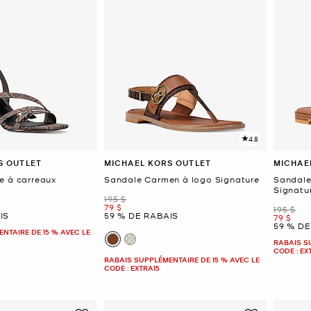
4.8
S OUTLET
MICHAEL KORS OUTLET
MICHAE
e à carreaux
Sandale Carmen à logo Signature
Sandale 
Signatu
était
195 $
maintenant
79 $
était
195 $
IS
59 % DE RABAIS
mainten
79 $
59 % DE
NTAIRE DE 15 % AVEC LE
RABAIS S
CODE : EX
RABAIS SUPPLÉMENTAIRE DE 15 % AVEC LE
CODE : EXTRA15