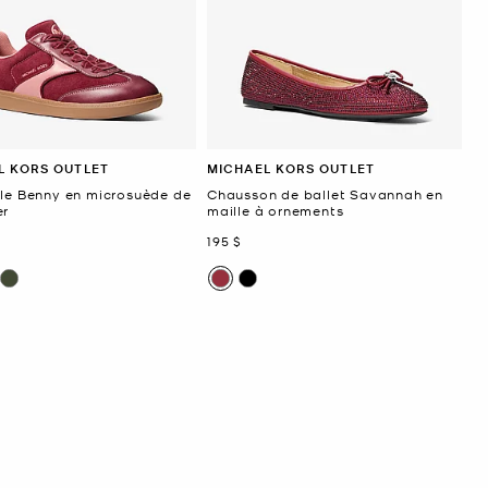
L KORS OUTLET
MICHAEL KORS OUTLET
lle Benny en microsuède de
Chausson de ballet Savannah en
er
maille à ornements
ant
maintenant
195 $