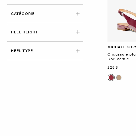
CATÉGORIE
HEEL HEIGHT
MICHAEL KOR
HEEL TYPE
Chaussure plat
Dori vernie
maintenant
225 $