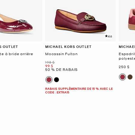
4.6
S OUTLET
MICHAEL KORS OUTLET
MICHAE
e à bride arrière
Mocassin Fulton
Espadri
polyest
était
198 $
maintenant
99 $
mainten
250 $
50 % DE RABAIS
RABAIS SUPPLÉMENTAIRE DE 15 % AVEC LE
CODE : EXTRA15