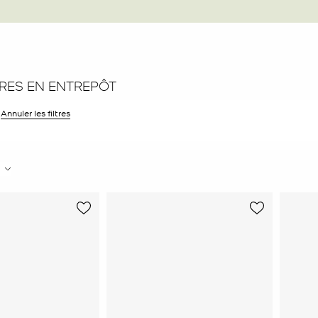
ES EN ENTREPÔT
er le filtre Affiné(e) par Couleur : Rouge
Annuler les filtres