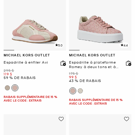
5.0
4.4
MICHAEL KORS OUTLET
MICHAEL KORS OUTLET
Espadrille à enfiler Avi
Espadrille à plateforme
Romey à deux tons et à
était
295 $
logo
était
175 $
maintenant
119 $
maintenant
99 $
59 % DE RABAIS
43 % DE RABAIS
RABAIS SUPPLÉMENTAIRE DE 15 %
RABAIS SUPPLÉMENTAIRE DE 15 %
AVEC LE CODE : EXTRA15
AVEC LE CODE : EXTRA15