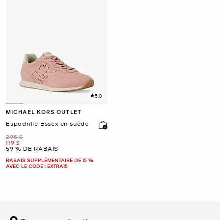
5.0
MICHAEL KORS OUTLET
Espadrille Essex en suède
était
295 $
maintenant
119 $
59 % DE RABAIS
RABAIS SUPPLÉMENTAIRE DE 15 %
AVEC LE CODE : EXTRA15