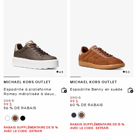
4.5
5.0
MICHAEL KORS OUTLET
MICHAEL KORS OUTLET
Espadrille à plateforme
Espadrille Benny en suède
Romey métallisée à deux
était
250 $
tons et à logo Signature
était
228 $
maintenant
99 $
maintenant
99 $
60 % DE RABAIS
56 % DE RABAIS
RABAIS SUPPLÉMENTAIRE DE 15 %
RABAIS SUPPLÉMENTAIRE DE 15 %
AVEC LE CODE : EXTRA15
AVEC LE CODE : EXTRA15