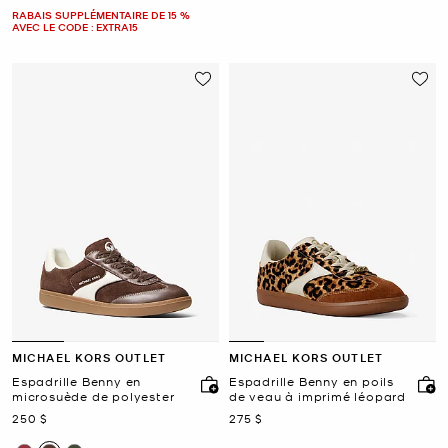
RABAIS SUPPLÉMENTAIRE DE 15 %
AVEC LE CODE : EXTRA15
MICHAEL KORS OUTLET
MICHAEL KORS OUTLET
Espadrille Benny en
Espadrille Benny en poils
microsuède de polyester
de veau à imprimé léopard
maintenant
maintenant
250 $
275 $