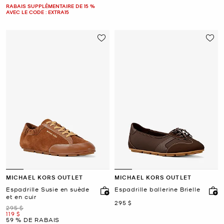
RABAIS SUPPLÉMENTAIRE DE 15 %
AVEC LE CODE : EXTRA15
MICHAEL KORS OUTLET
MICHAEL KORS OUTLET
Espadrille Susie en suède
Espadrille ballerine Brielle
et en cuir
maintenant
295 $
était
295 $
maintenant
119 $
59 % DE RABAIS