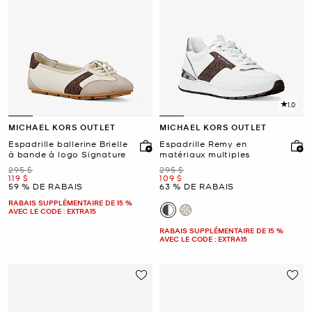
1.0
MICHAEL KORS OUTLET
MICHAEL KORS OUTLET
Espadrille ballerine Brielle
Espadrille Remy en
à bande à logo Signature
matériaux multiples
était
était
295 $
295 $
maintenant
maintenant
119 $
109 $
59 % DE RABAIS
63 % DE RABAIS
RABAIS SUPPLÉMENTAIRE DE 15 %
AVEC LE CODE : EXTRA15
RABAIS SUPPLÉMENTAIRE DE 15 %
AVEC LE CODE : EXTRA15