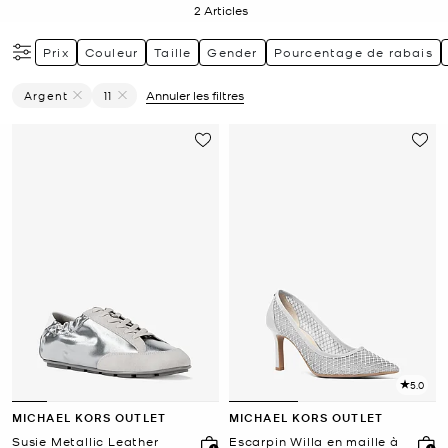
2
Articles
Prix
Couleur
Taille
Gender
Pourcentage de rabais
Argent
11
Annuler les filtres
Supprimer Le Filtre Affiné(e) Par Couleur : Argent
Supprimer le filtre Affiné(e) par Taille : 11
5.0
MICHAEL KORS OUTLET
MICHAEL KORS OUTLET
Susie Metallic Leather
Escarpin Willa en maille à