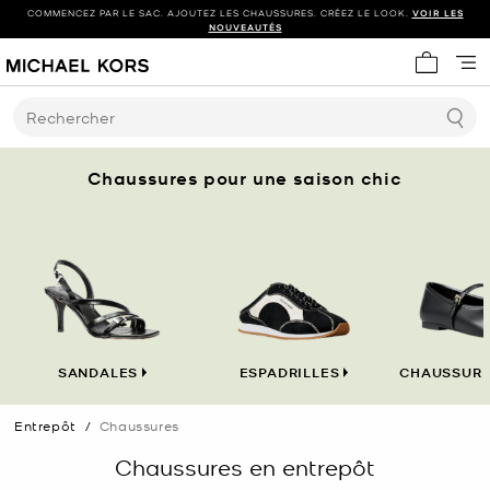
COMMENCEZ PAR LE SAC. AJOUTEZ LES CHAUSSURES. CRÉEZ LE LOOK.
VOIR LES
NOUVEAUTÉS
Mon panie
Rechercher
Chaussures pour une saison chic
SANDALES
ESPADRILLES
CHAUSSURE
Entrepôt
/
Chaussures
Chaussures en entrepôt