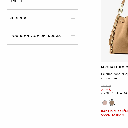
APPLIED
TAILLE
GENDER
POURCENTAGE DE RABAIS
MICHAEL KOR
Grand sac à é
à chaîne
était
698 $
maintenant
229 $
67 % DE RABA
RABAIS SUPPLÉME
CODE : EXTRA15