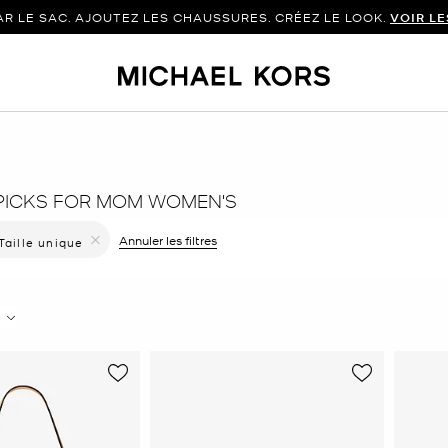
 LE SAC. AJOUTEZ LES CHAUSSURES. CRÉEZ LE LOOK.
VOIR L
 PICKS FOR MOM WOMEN'S
r le filtre Affiné(e) par Couleur : Brun
Annuler les filtres
Taille unique
Supprimer le filtre Affiné(e) par Taille : Taille unique