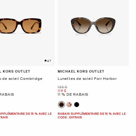
4.7
L KORS OUTLET
MICHAEL KORS OUTLET
s de soleil Cambridge
Lunettes de soleil Fair Harbor
était
135 $
ant
maintenant
119 $
 RABAIS
11 % DE RABAIS
UPPLÉMENTAIRE DE 15 % AVEC LE
RABAIS SUPPLÉMENTAIRE DE 15 % AVEC LE
TRA15
CODE : EXTRA15