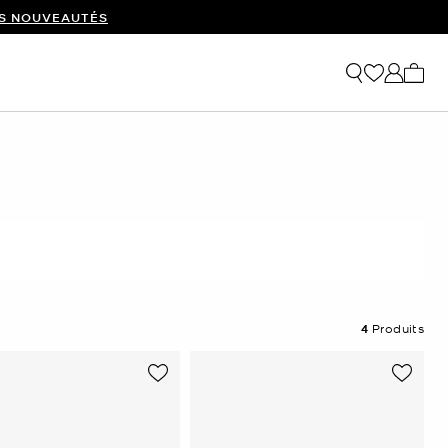
ES NOUVEAUTÉS
Mon p
4
Produits