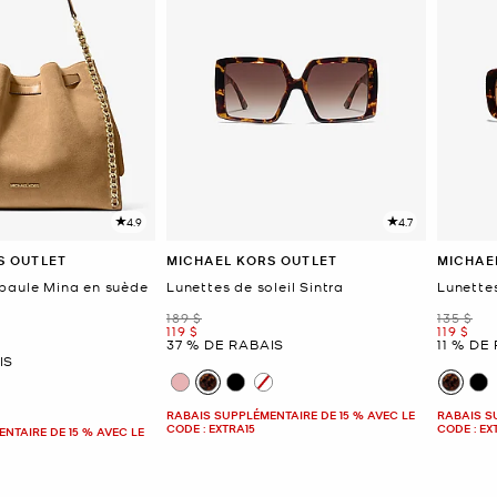
4.9
4.7
S OUTLET
MICHAEL KORS OUTLET
MICHAE
paule Mina en suède
Lunettes de soleil Sintra
Lunette
était
était
189 $
135 $
maintenant
mainten
119 $
119 $
37 % DE RABAIS
11 % DE
IS
RABAIS SUPPLÉMENTAIRE DE 15 % AVEC LE
RABAIS S
CODE : EXTRA15
CODE : EX
NTAIRE DE 15 % AVEC LE