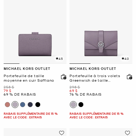
4.5
4.0
MICHAEL KORS OUTLET
MICHAEL KORS OUTLET
Portefeuille de taille
Portefeuille à trois volets
moyenne en cuir Saffiano
Greenwich de taille
moyenne en cuir
était
était
258 $
298 $
maintenant
maintenant
79 $
69 $
69 % DE RABAIS
76 % DE RABAIS
RABAIS SUPPLÉMENTAIRE DE 15 %
RABAIS SUPPLÉMENTAIRE DE 15 %
AVEC LE CODE : EXTRA15
AVEC LE CODE : EXTRA15