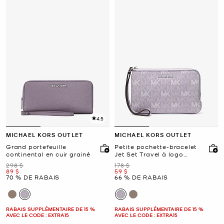
4.5
MICHAEL KORS OUTLET
MICHAEL KORS OUTLET
Grand portefeuille
Petite pochette-bracelet
continental en cuir grainé
Jet Set Travel à logo
Signature
était
était
298 $
178 $
maintenant
maintenant
89 $
59 $
70 % DE RABAIS
66 % DE RABAIS
RABAIS SUPPLÉMENTAIRE DE 15 %
RABAIS SUPPLÉMENTAIRE DE 15 %
AVEC LE CODE : EXTRA15
AVEC LE CODE : EXTRA15