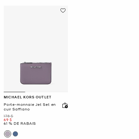
MICHAEL KORS OUTLET
Porte-monnaie Jet Set en
cuir Saffiano
était
178 $
maintenant
69 $
61 % DE RABAIS