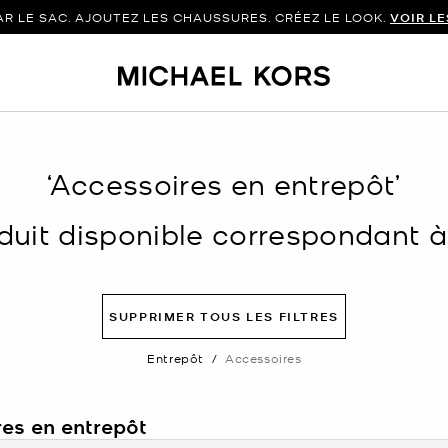
 LE SAC. AJOUTEZ LES CHAUSSURES. CRÉEZ LE LOOK.
VOIR L
‘Accessoires en entrepôt’
uit disponible correspondant à v
SUPPRIMER TOUS LES FILTRES
Entrepôt
/
Accessoires
res en entrepôt