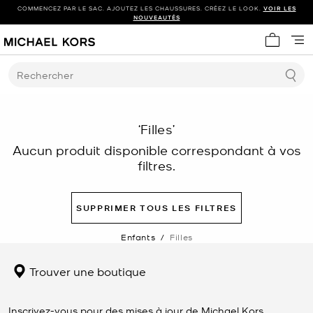
COMMENCEZ PAR LE SAC. AJOUTEZ LES CHAUSSURES. CRÉEZ LE LOOK.
VOIR LES
NOUVEAUTÉS
Mon panie
Rechercher
‘Filles’
Aucun produit disponible correspondant à vos
filtres.
SUPPRIMER TOUS LES FILTRES
Enfants
/
Filles
Trouver une boutique
Inscrivez-vous pour des mises à jour de Michael Kors