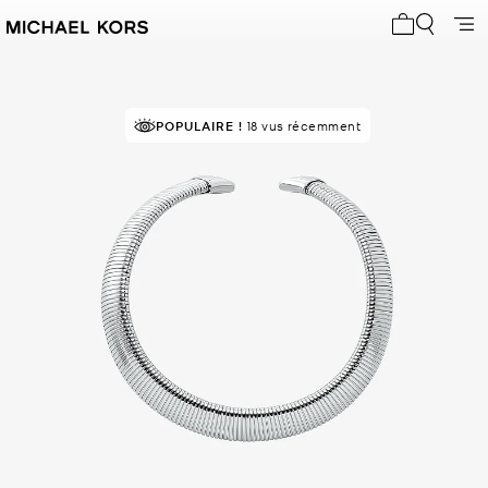
Mon panier 
POPULAIRE !
18 vus récemment