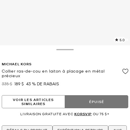
5.0
L
l
5
Toggle Drawer
c
L
MICHAEL KORS
v
l
Collier ras-de-cou en laiton à placage en métal
précieux
p
335 $
189 $
43 % DE RABAIS
était
maintenant
VOIR LES ARTICLES
ÉPUISÉ
SIMILAIRES
LIVRAISON GRATUITE AVEC
KORSVIP
OU 75 $+