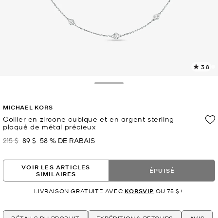
3.8
L
l
9
Toggle Drawer
c
L
MICHAEL KORS
v
l
Collier en zircone cubique et en argent sterling
plaqué de métal précieux
p
215 $
89 $
58 % DE RABAIS
était
maintenant
VOIR LES ARTICLES
ÉPUISÉ
SIMILAIRES
LIVRAISON GRATUITE AVEC
KORSVIP
OU 75 $+