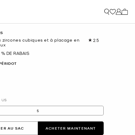
Mon p
RS
à zircones cubiques et à placage en
2.5
Lire
eux
les
2
 % DE RABAIS
nant
commentaires.
Lien
PÉRIDOT
vers
la
même
page.
nné(s)
US
5
ER AU SAC
ACHETER MAINTENANT