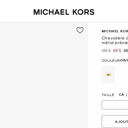
MICHAEL KO
Chevalière 
métal préci
135 $
69 $
48
était
mainte
OR/
COULEUR
sélectio
CA
TAILLE
AJOUT