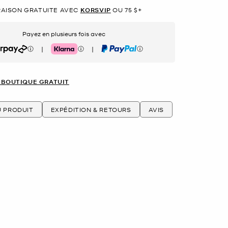
RAISON GRATUITE AVEC
KORSVIP
OU 75 $+
Payez en plusieurs fois avec
|
|
rpay
Klarna
PayPal
 BOUTIQUE GRATUIT
U PRODUIT
EXPÉDITION & RETOURS
AVIS