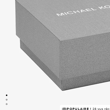
POPULAIRE !
28 vus ré