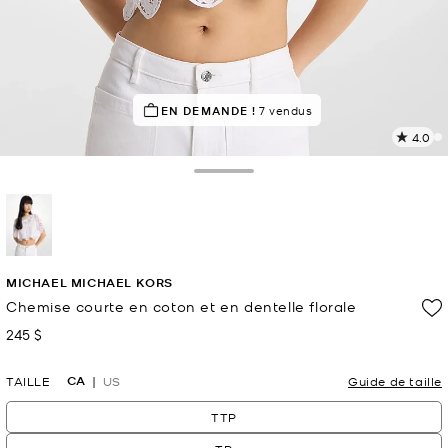
POPULAIRE !
EN DEMANDE !
226 vus récemment
7 vendus
4.0
L
l
4
Toggle Drawer
c
L
v
l
sélectionné(s)
p
MICHAEL MICHAEL KORS
Chemise courte en coton et en dentelle florale
245 $
maintenant
CA
TAILLE
US
Guide de taille
TTP