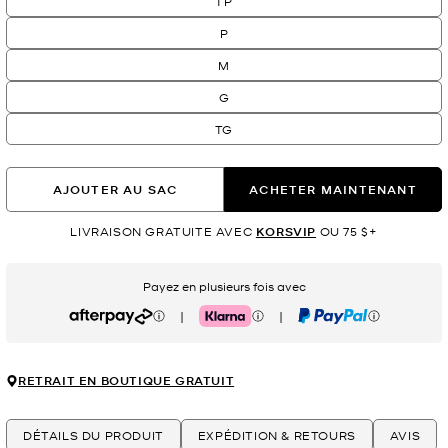
TP
P
M
G
TG
AJOUTER AU SAC
ACHETER MAINTENANT
LIVRAISON GRATUITE AVEC
KORSVIP
OU 75 $+
Payez en plusieurs fois avec
|
|
Afterpay
Klarna
PayPal
RETRAIT EN BOUTIQUE GRATUIT
DÉTAILS DU PRODUIT
EXPÉDITION & RETOURS
AVIS