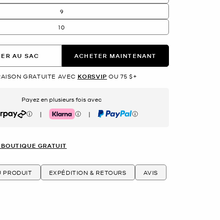
9
10
ER AU SAC
ACHETER MAINTENANT
RAISON GRATUITE AVEC
KORSVIP
OU 75 $+
Payez en plusieurs fois avec
|
|
rpay
Klarna
PayPal
 BOUTIQUE GRATUIT
U PRODUIT
EXPÉDITION & RETOURS
AVIS