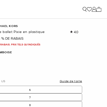
Mon p
HAEL KORS
ballet Pixie en plastique
4.0
Lire
les
4 % DE RABAIS
nant
6
commentaires.
 RABAIS. PRIX TELS QU'INDIQUÉS
Lien
vers
MBOISE
la
même
page.
nné(s)
US
Guide de taille
6
7
8