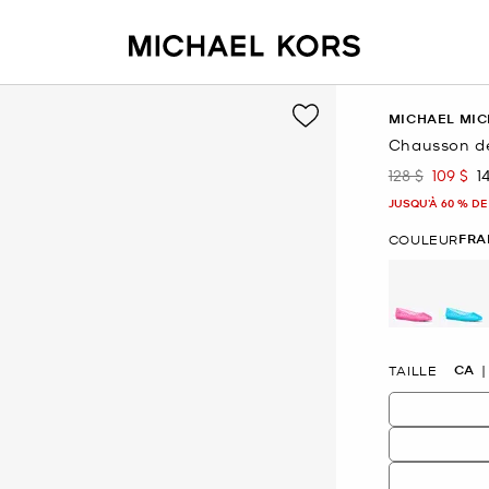
MICHAEL MIC
Chausson de 
128 $
109 $
1
était
mainte
JUSQU’À 60 % DE
FRA
COULEUR
sélectio
CA
TAILLE