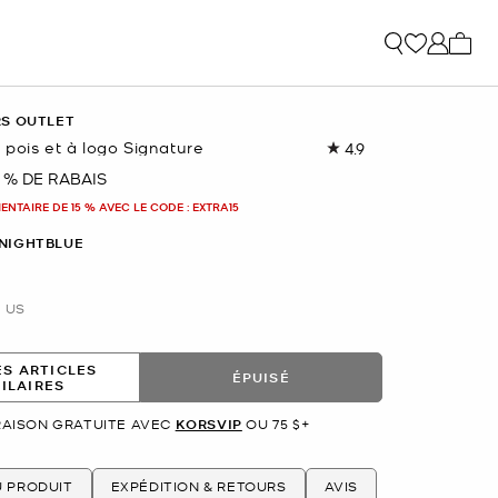
Mon p
RS OUTLET
pois et à logo Signature
4.9
Lire
les
 % DE RABAIS
nant
27
commentaires.
NTAIRE DE 15 % AVEC LE CODE : EXTRA15
Lien
vers
NIGHTBLUE
la
même
page.
US
ES ARTICLES
ÉPUISÉ
MILAIRES
RAISON GRATUITE AVEC
KORSVIP
OU 75 $+
U PRODUIT
EXPÉDITION & RETOURS
AVIS