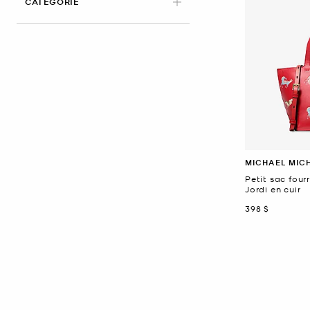
CATÉGORIE
MICHAEL MIC
Petit sac four
Jordi en cuir
maintenant
398 $