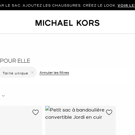
 LE SAC. AJOUTEZ LES CHAUSSURES. CRÉEZ LE LOOK.
VOIR L
POUR ELLE
er le filtre Affiné(e) par Couleur : Rouge
Annuler les filtres
Taille unique
Supprimer le filtre Affiné(e) par Taille : Taille unique