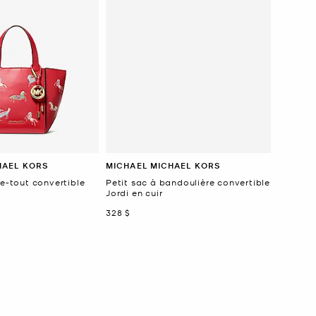
HAEL KORS
MICHAEL MICHAEL KORS
re-tout convertible
Petit sac à bandoulière convertible
Jordi en cuir
maintenant
328 $