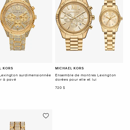
L KORS
MICHAEL KORS
Lexington surdimensionnée
Ensemble de montres Lexington
or à pavé
dorées pour elle et lui
ant
maintenant
720 $