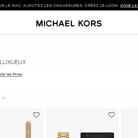
 LE SAC. AJOUTEZ LES CHAUSSURES. CRÉEZ LE LOOK.
VOIR L
 LUXUEUX
 le filtre Affiné(e) par Couleur : Or
ler les filtres