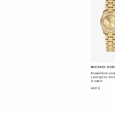
MICHAEL KOR
Ensemble-cad
Lexington dor
à cœur
maintenant
460 $