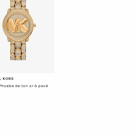
L KORS
Phoebe de ton or à pavé
ant