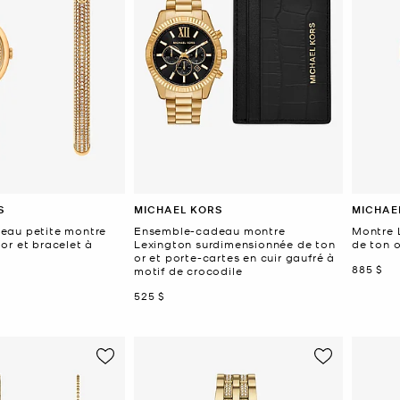
S
MICHAEL KORS
MICHAE
eau petite montre
Ensemble-cadeau montre
Montre 
or et bracelet à
Lexington surdimensionnée de ton
de ton 
or et porte-cartes en cuir gaufré à
mainten
885 $
motif de crocodile
maintenant
525 $