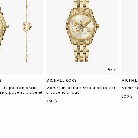
5.0
S
MICHAEL KORS
MICHAE
eau petite montre
Montre miniature Bryant de ton or
Montre 
ée à pavé et bracelet
à pavé et à logo
mainten
800 $
maintenant
460 $