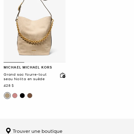
MICHAEL MICHAEL KORS
Grand sac fourre-tout
seau Nolita en suède
maintenant
428 $
Trouver une boutique