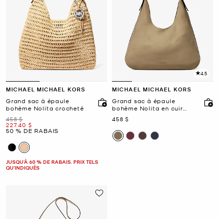
4.5
MICHAEL MICHAEL KORS
MICHAEL MICHAEL KORS
Grand sac à épaule
Grand sac à épaule
bohème Nolita crocheté
bohème Nolita en cuir
Nubuck
était
maintenant
458 $
458 $
maintenant
227.40 $
50 % DE RABAIS
JUSQU’À 60 % DE RABAIS. PRIX TELS
QU'INDIQUÉS