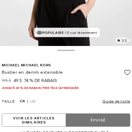
POPULAIRE !
5 vus récemment
3.3
L
l
4
Toggle Drawer
c
L
MICHAEL MICHAEL KORS
v
l
Bustier en denim extensible
p
195 $
49 $
74 % DE RABAIS
était
maintenant
JUSQU’À 60 % DE RABAIS. PRIX TELS QU'INDIQUÉS
CA
TAILLE
US
Guide de taille
VOIR LES ARTICLES
ÉPUISÉ
SIMILAIRES