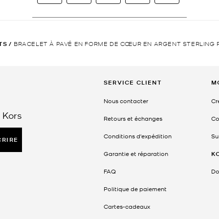
TS
/
BRACELET À PAVÉ EN FORME DE CŒUR EN ARGENT STERLING 
SERVICE CLIENT
M
Nous contacter
Cr
 Kors
Retours et échanges
Co
Conditions d'expédition
Su
CRIRE
Garantie et réparation
K
FAQ
Do
Politique de paiement
Cartes-cadeaux