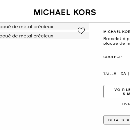
MICHAEL KO
Bracelet à 
plaqué de m
maintenant
COULEUR
CA
TAILLE
VOIR L
SI
LIV
DÉTAILS D