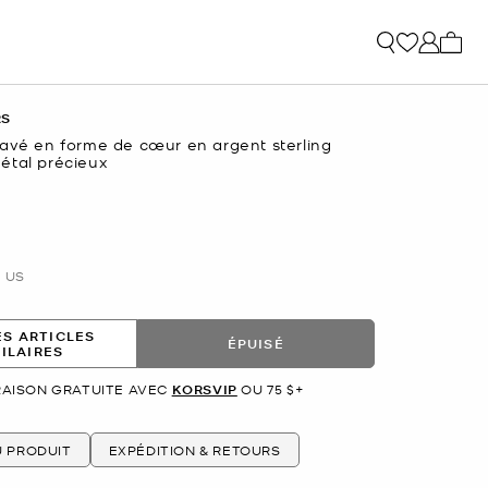
Mon p
RS
pavé en forme de cœur en argent sterling
étal précieux
US
ES ARTICLES
ÉPUISÉ
MILAIRES
RAISON GRATUITE AVEC
KORSVIP
OU 75 $+
U PRODUIT
EXPÉDITION & RETOURS