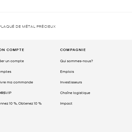
PLAQUÉ DE MÉTAL PRÉCIEUX
ON COMPTE
COMPAGNIE
éer un compte
Qui sommes-nous?
mptes
Emplois
ivre ma commande
Investisseurs
ORS
VIP
Chaîne logistique
nnez 10 %, Obtenez 10 %
Impact