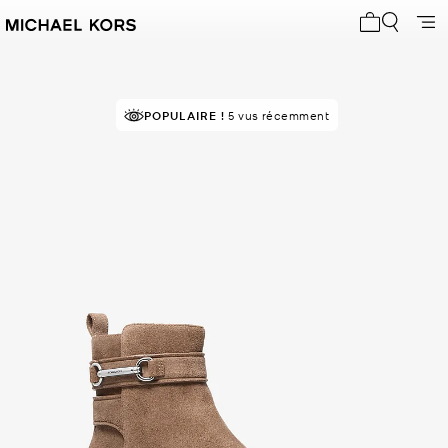
Mon panier 
POPULAIRE !
5 vus récemment