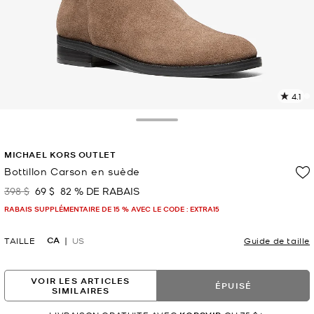
4.1
L
l
7
Toggle Drawer
c
L
MICHAEL KORS OUTLET
v
l
Bottillon Carson en suède
p
398 $
69 $
82 % DE RABAIS
était
maintenant
RABAIS SUPPLÉMENTAIRE DE 15 % AVEC LE CODE : EXTRA15
CA
TAILLE
US
Guide de taille
VOIR LES ARTICLES
ÉPUISÉ
SIMILAIRES