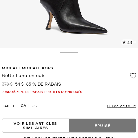
4.5
L
l
4
Toggle Drawer
c
L
MICHAEL MICHAEL KORS
v
l
Botte Luna en cuir
p
378 $
54 $
85 % DE RABAIS
était
maintenant
JUSQU’À 60 % DE RABAIS. PRIX TELS QU'INDIQUÉS
CA
TAILLE
US
Guide de taille
VOIR LES ARTICLES
ÉPUISÉ
SIMILAIRES