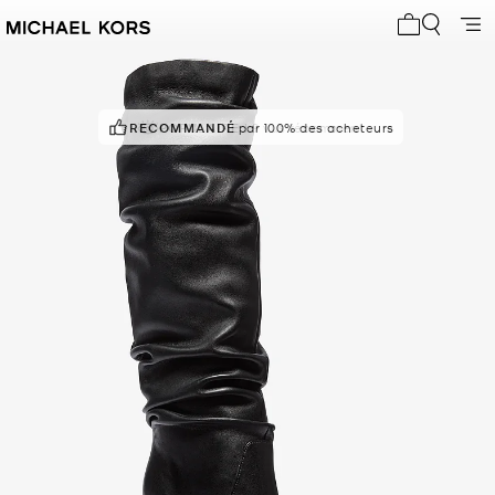
Mon panier 
RECOMMANDÉ
POPULAIRE !
par 100% des acheteurs
9 vus récemment