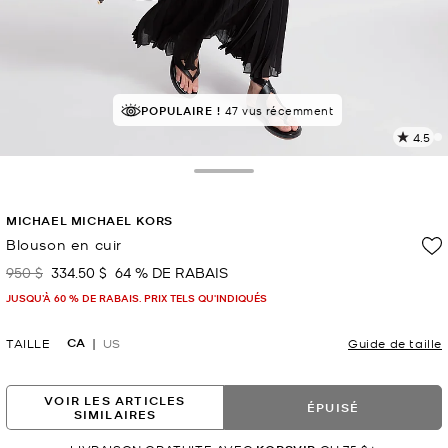
POPULAIRE !
47 vus récemment
4.5
L
l
2
Toggle Drawer
c
L
MICHAEL MICHAEL KORS
v
l
Blouson en cuir
p
950 $
334.50 $
64 % DE RABAIS
était
maintenant
JUSQU’À 60 % DE RABAIS. PRIX TELS QU'INDIQUÉS
CA
TAILLE
US
Guide de taille
VOIR LES ARTICLES
ÉPUISÉ
SIMILAIRES