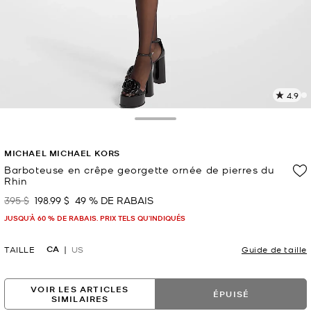
4.9
L
l
1
Toggle Drawer
c
L
MICHAEL MICHAEL KORS
v
l
Barboteuse en crêpe georgette ornée de pierres du
Rhin
p
395 $
198.99 $
49 % DE RABAIS
était
maintenant
JUSQU’À 60 % DE RABAIS. PRIX TELS QU'INDIQUÉS
CA
TAILLE
US
Guide de taille
VOIR LES ARTICLES
ÉPUISÉ
SIMILAIRES