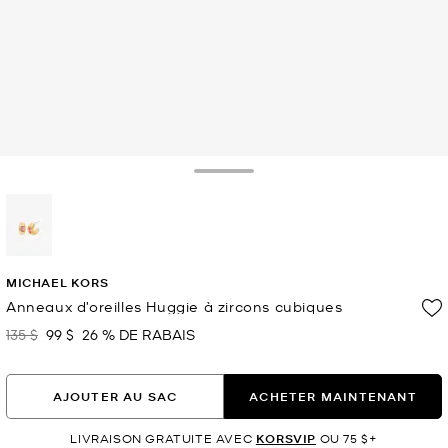
Toggle Drawer
sélectionné(s)
MICHAEL KORS
Anneaux d’oreilles Huggie à zircons cubiques
135 $
99 $
26 % DE RABAIS
était
maintenant
AJOUTER AU SAC
ACHETER MAINTENANT
LIVRAISON GRATUITE AVEC
KORSVIP
OU 75 $+