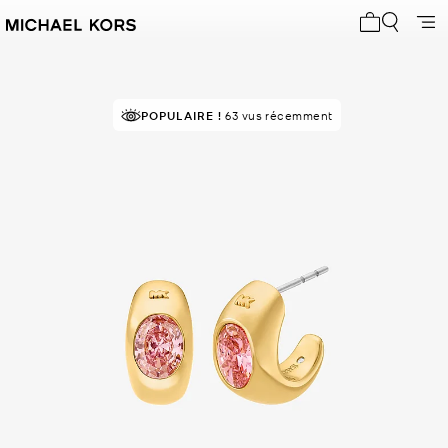
Mon panier 
POPULAIRE !
63 vus récemment