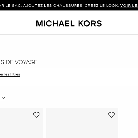
 LE SAC. AJOUTEZ LES CHAUSSURES. CRÉEZ LE LOOK.
VOIR L
LS DE VOYAGE
r les filtres
 filtre Affiné(e) par Taille : 11