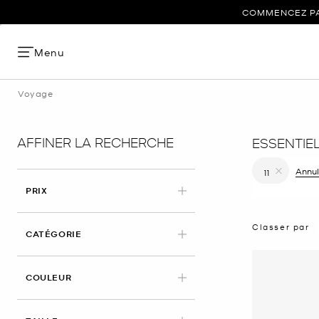
COMMENCEZ PAR
Menu
Voyage
AFFINER LA RECHERCHE
ESSENTIE
Annule
11
Supprimer le
PRIX
Classer par
CATÉGORIE
COULEUR