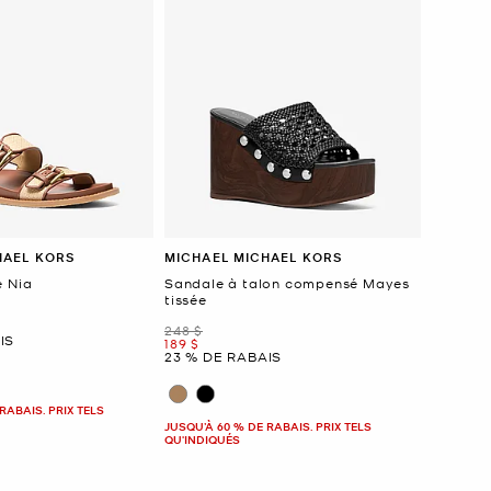
HAEL KORS
MICHAEL MICHAEL KORS
e Nia
Sandale à talon compensé Mayes
tissée
était
248 $
IS
maintenant
189 $
23 % DE RABAIS
RABAIS. PRIX TELS
JUSQU’À 60 % DE RABAIS. PRIX TELS
QU'INDIQUÉS