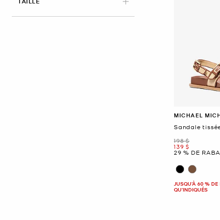
APPLIED
TAILLE
MICHAEL MIC
Sandale tissé
était
198 $
maintenant
139 $
29 % DE RABA
JUSQU’À 60 % DE 
QU'INDIQUÉS