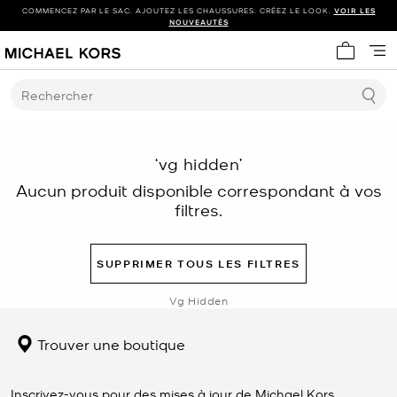
COMMENCEZ PAR LE SAC. AJOUTEZ LES CHAUSSURES. CRÉEZ LE LOOK.
VOIR LES
NOUVEAUTÉS
Mon panie
Rechercher
‘vg hidden’
Aucun produit disponible correspondant à vos
filtres.
SUPPRIMER TOUS LES FILTRES
Vg Hidden
Trouver une boutique
Inscrivez-vous pour des mises à jour de Michael Kors