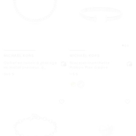
5.0
MICHAEL KORS
MICHAEL KORS
Collier en laiton à placage
Bracelet-manchette
en métal précieux, à
Ribbon Flex à pavé
maillons gourmette et à
maintenant
maintenant
365 $
115 $
logo