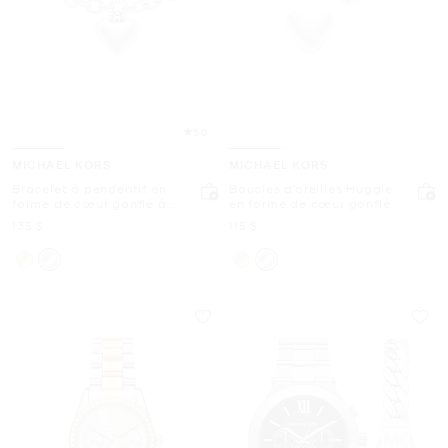
5.0
MICHAEL KORS
MICHAEL KORS
Bracelet à pendentif en
Boucles d’oreilles Huggie
forme de cœur gonflé à
en forme de cœur gonflé
pavé
maintenant
maintenant
135 $
115 $