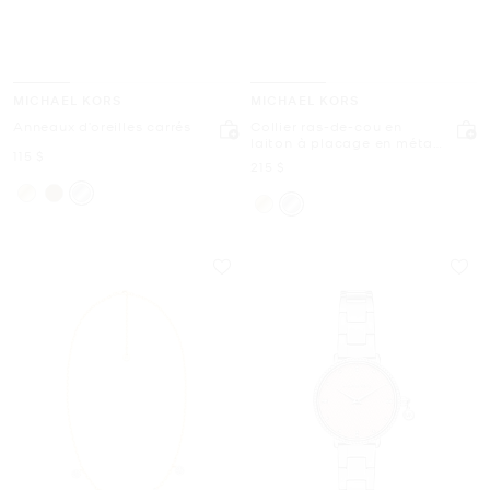
MICHAEL KORS
MICHAEL KORS
Anneaux d’oreilles carrés
Collier ras-de-cou en
laiton à placage en métal
maintenant
115 $
précieux et à pavé
maintenant
215 $