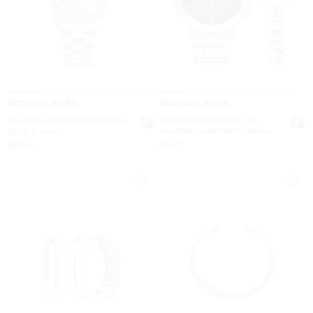
MICHAEL KORS
MICHAEL KORS
Montre Lexington de deux
Ensemble-cadeau de
tons à pavé
montre surdimensionnée
de ton argent et de
maintenant
maintenant
400 $
525 $
bracelet Billie