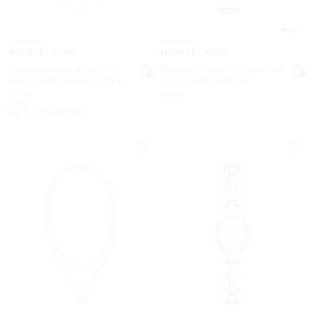
5.0
MICHAEL KORS
MICHAEL KORS
Collier à pavé en laiton
Montre miniature Pyper de
avec breloques en forme
ton argent à pavé
de disque
était
maintenant
175 $
295 $
maintenant
119 $
32 % DE RABAIS