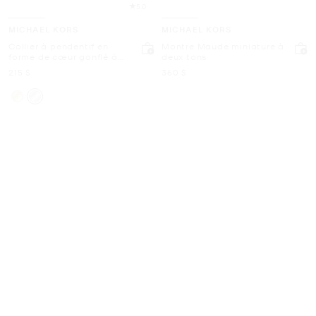
5.0
MICHAEL KORS
MICHAEL KORS
Collier à pendentif en
Montre Maude miniature à
forme de cœur gonflé à
deux tons
pavé
maintenant
maintenant
215 $
360 $