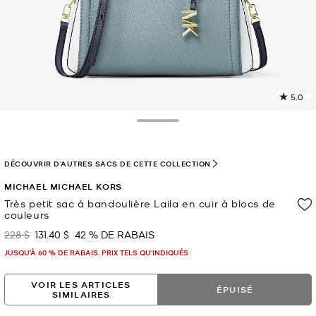
5.0
L
l
2
Toggle Drawer
c
L
v
DÉCOUVRIR D'AUTRES SACS DE CETTE COLLECTION
l
MICHAEL MICHAEL KORS
p
Très petit sac à bandoulière Laila en cuir à blocs de
couleurs
228 $
131.40 $
42 % DE RABAIS
était
maintenant
JUSQU’À 60 % DE RABAIS. PRIX TELS QU'INDIQUÉS
VOIR LES ARTICLES
ÉPUISÉ
SIMILAIRES